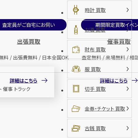
時計 買取
査定員がご自宅にお伺い
期間限定買取イベン
お酒 買取
出張買取
催事買取
財布 買取
無料 / 出張費無料 / 日本全国OK
査定無料 / 来場無料 / 相
服 買取
詳細はこちら
詳細はこちら
切手 買取
金券・チケット 買取
古銭 買取