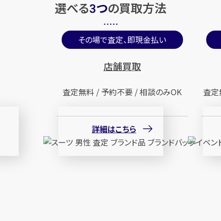
選べる
つ
の
買取方法
3
その場で査定、即現金払い
店舗買取
査定無料 / 予約不要 / 相談のみOK
査定
詳細はこちら