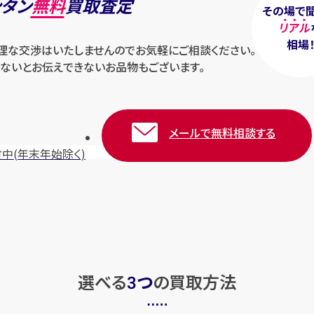
ンタン
無料
買取査定
その場で
リアル
相場
無理な交渉はいたしませんのでお気軽にご相談ください。
ないとお伝えできないお品物もございます。
メールで無料相談する
付中
(年末年始除く)
選べる
つ
の
買取方法
3