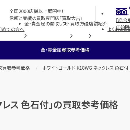
全国2000店舗以上展開中！
信頼と実績の買取専門店「買取大吉」
【総合
金・貴金属の買取リスト
買取方法
店舗紹介
年始除
初めての方へ
よくある質
金・貴金属買取参考価格
取買取参考価格
ホワイトゴールド K18WG ネックレス 色石付
ックレス 色石付」の買取参考価格