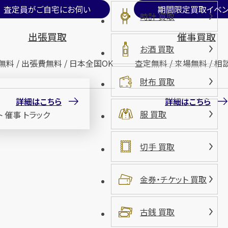
査定員がご自宅にお伺い
期間限定買取イベン
時計 買取
出張買取
催事買取
お酒 買取
無料 / 出張費無料 / 日本全国OK
査定無料 / 来場無料 / 相
財布 買取
詳細はこちら
詳細はこちら
服 買取
切手 買取
金券・チケット 買取
古銭 買取