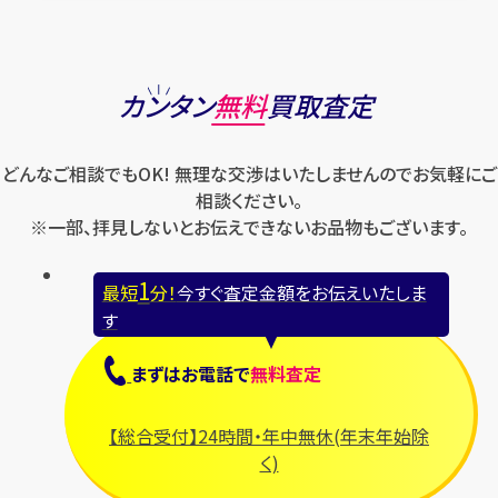
カンタン
無料
買取査定
どんなご相談でもOK! 無理な交渉はいたしませんのでお気軽にご
相談ください。
※一部、拝見しないとお伝えできないお品物もございます。
1
最短
分！
今すぐ査定金額をお伝えいたしま
す
まずは
お電話
で
無料査定
【総合受付】24時間・年中無休(年末年始除
く)