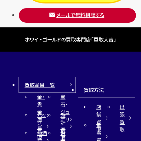
メールで無料相談する
ホワイトゴールドの買取専門店「買取大吉」
買取品目一覧
買取方法
金・
宝
貴
石・
店
出
金
ジュ
舗
張
バッ
時
属
エリ
買
買
グ
計
催
買
ー
取
取
買
買
事
お酒
財
取
買
取
取
買
買
布