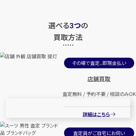
選べる
つ
の
3
買取方法
その場で査定、即現金払い
店舗買取
査定無料 / 予約不要 / 相談のみOK
詳細はこちら
査定員がご自宅にお伺い