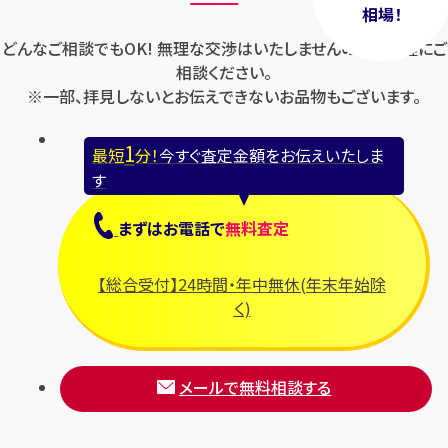
相場！
どんなご相談でもOK! 無理な交渉はいたしませんのでお気軽にご
相談ください。
※一部、拝見しないとお伝えできないお品物もございます。
1
最短
分！
今すぐ査定金額をお伝えいたしま
す
まずは
お電話
で
無料査定
【総合受付】24時間・年中無休(年末年始除
く)
メールで無料相談する