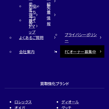
参
紹
お役
新
考
介
立ち
着
価
コラ
情
サイ
格
ム
報
トマ
ップ
プライバシーポリシ
よくあるご質問
ー
会社案内
FCオーナー募集中
買取強化ブランド
ロレックス
ディオール
オメガ
グッチ