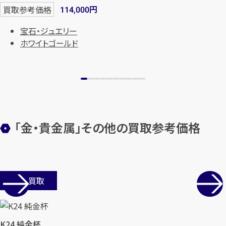
円
買取参考価格
114,000
宝石・ジュエリー
ホワイトゴールド
カンタン
無料
「金・貴金属」その他の買取参考価格
店舗買取
1
最短
分！
今すぐ査定金額をお伝えいた
します
K24 純金杯