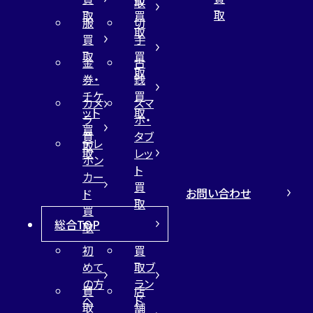
取
取
取
買
服
切
取
買
手
取
買
金
古
取
券・
銭
チケ
買
カメ
スマ
ット
取
ラ
ホ・
買
買
タブ
テレ
取
取
レッ
ホン
ト
カー
買
お問い合わせ
ド
取
買
総合TOP
取
初
買
めて
取ブ
の方
ラン
買
店
へ
ド
取
舗