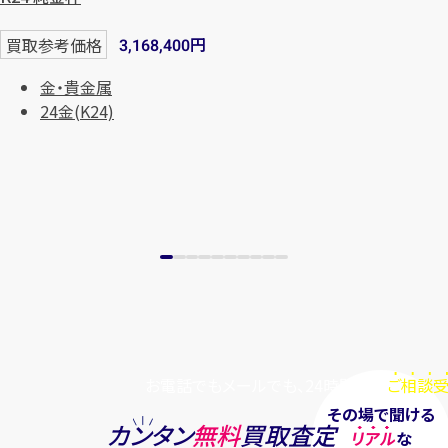
まずは
お電話
で
無料査定
円
買取参考価格
3,168,400
【総合受付】24時間・年中無休(年末年
金・貴金属
始除く)
24金(K24)
メールで無料相談する
お電話でもメールでも、24時間毎日
ご相談受
その場で聞ける
カンタン
無料
買取査定
リアル
な