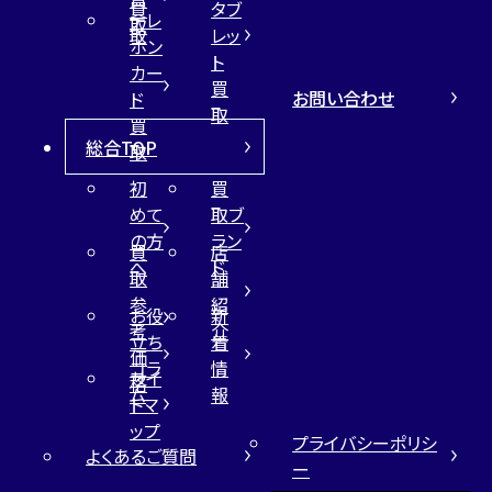
買
タブ
テレ
取
取
レッ
ホン
ト
カー
買
お問い合わせ
ド
取
買
総合TOP
取
初
買
めて
取ブ
の方
ラン
買
店
へ
ド
取
舗
参
紹
お役
新
考
介
立ち
着
価
コラ
情
サイ
格
ム
報
トマ
ップ
プライバシーポリシ
よくあるご質問
ー