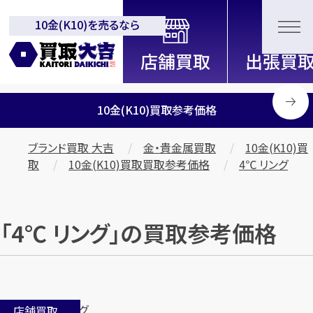
10金(K10)を売るなら
全国2200店舗以上展開中！
信頼と実績の買取専門店「買取大
吉」
10金(K10)買取参考価格
ブランド買取 大吉
金・貴金属買取
10金(K10)買
取
10金(K10)買取買取参考価格
4℃ リング
「4℃ リング」の買取参考価格
店舗買取