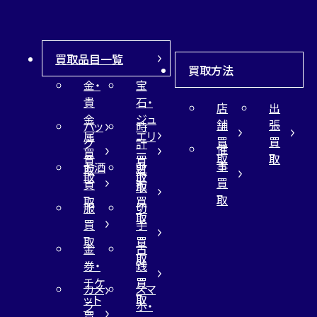
買取品目一覧
買取方法
金・
宝
貴
石・
店
出
金
ジュ
舗
張
バッ
時
属
エリ
買
買
グ
計
催
買
ー
取
取
買
買
事
お酒
財
取
買
取
取
買
買
布
取
取
取
買
服
切
取
買
手
取
買
金
古
取
券・
銭
チケ
買
カメ
スマ
ット
取
ラ
ホ・
買