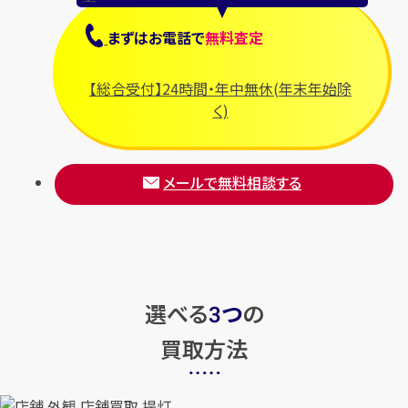
まずは
お電話
で
無料査定
【総合受付】24時間・年中無休(年末年始除
く)
メールで無料相談する
選べる
つ
の
3
買取方法