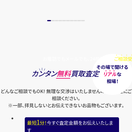
まずは
お電話
で
無料査定
【総合受付】24時間・年中無休(年末年
始除く)
メールで無料相談する
お電話でもメールでも、24時間毎日
ご相談受
その場で聞ける
カンタン
無料
買取査定
リアル
な
相場！
どんなご相談でもOK! 無理な交渉はいたしませんのでお気軽にご
相談ください。
※一部、拝見しないとお伝えできないお品物もございます。
1
最短
分！
今すぐ査定金額をお伝えいたしま
す