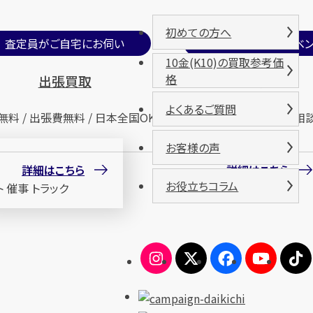
初めての方へ
査定員がご自宅にお伺い
期間限定買取イベン
10金(K10)の買取参考価
格
出張買取
催事買取
よくあるご質問
無料 / 出張費無料 / 日本全国OK
査定無料 / 来場無料 / 相
お客様の声
詳細はこちら
詳細はこちら
お役立ちコラム