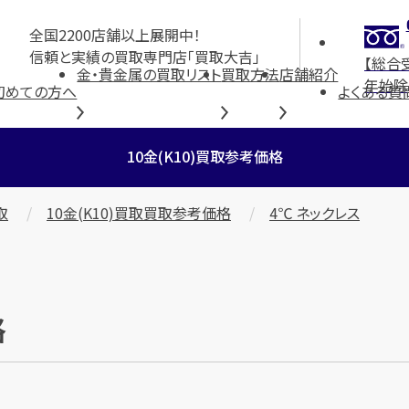
全国2200店舗以上展開中！
信頼と実績の買取専門店「買取大吉」
【総合
金・貴金属の買取リスト
買取方法
店舗紹介
年始除
初めての方へ
よくある質
10金(K10)買取参考価格
取
10金(K10)買取買取参考価格
4℃ ネックレス
格