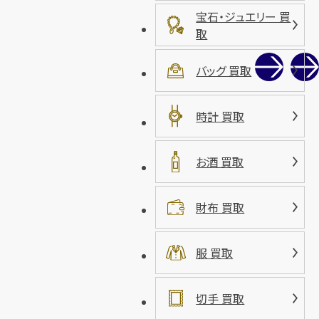
宝石・ジュエリー 買
取
バッグ 買取
時計 買取
お酒 買取
財布 買取
服 買取
切手 買取