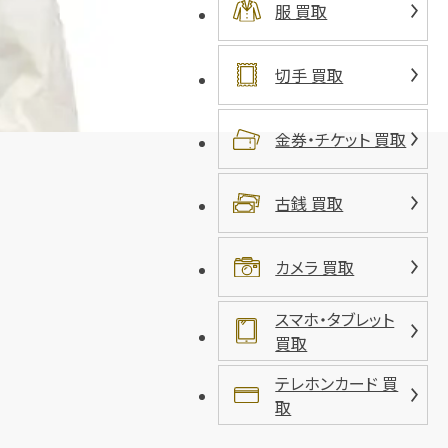
服 買取
切手 買取
金券・チケット 買取
古銭 買取
カメラ 買取
スマホ・タブレット
買取
テレホンカード 買
取