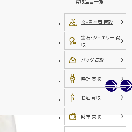
買取品目一覧
金・貴金属 買取
宝石・ジュエリー 買
取
バッグ 買取
時計 買取
お酒 買取
財布 買取