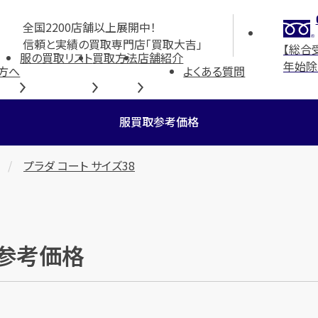
全国2200店舗以上展開中！
信頼と実績の買取専門店「買取大吉」
【総合
服の買取リスト
買取方法
店舗紹介
年始除
方へ
よくある質問
服買取参考価格
プラダ コート サイズ38
取参考価格