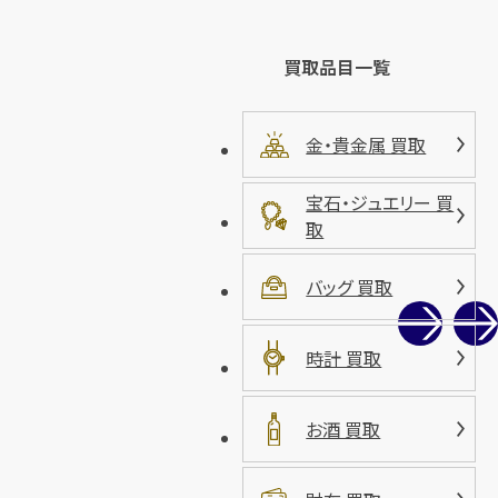
買取品目一覧
金・貴金属 買取
宝石・ジュエリー 買
取
バッグ 買取
時計 買取
お酒 買取