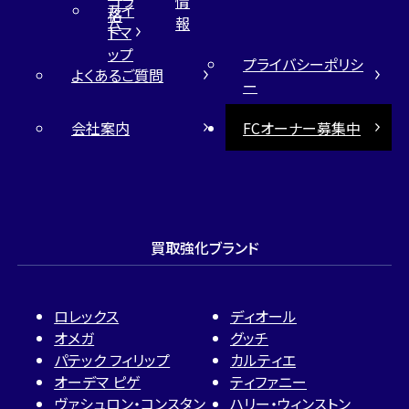
コラ
情
サイ
格
ム
報
トマ
ップ
プライバシーポリシ
よくあるご質問
ー
会社案内
FCオーナー募集中
買取強化ブランド
ロレックス
ディオール
オメガ
グッチ
パテック フィリップ
カルティエ
オーデマ ピゲ
ティファニー
ヴァシュロン・コンスタン
ハリー・ウィンストン