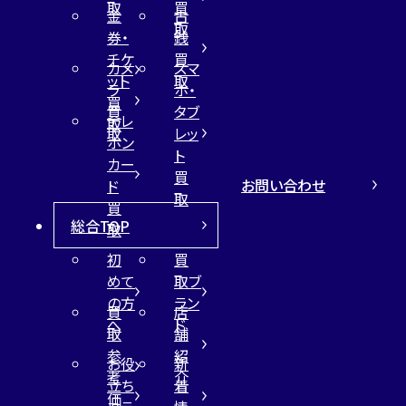
取
買
金
古
取
券・
銭
チケ
買
カメ
スマ
ット
取
ラ
ホ・
買
買
タブ
テレ
取
取
レッ
ホン
ト
カー
買
お問い合わせ
ド
取
買
総合TOP
取
初
買
めて
取ブ
の方
ラン
買
店
へ
ド
取
舗
参
紹
お役
新
考
介
立ち
着
価