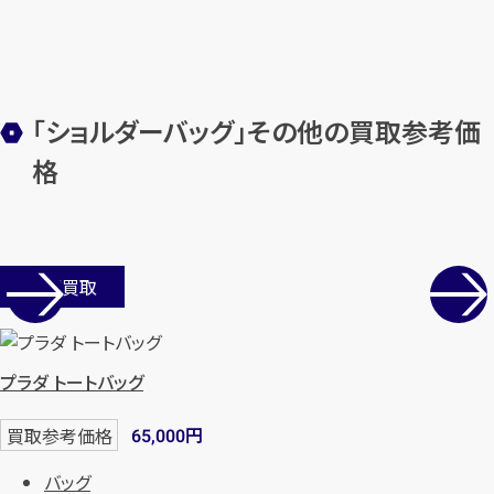
カンタン
無料
「ショルダーバッグ」その他の買取参考価
格
1
最短
分！
今すぐ査定金額をお伝えいた
します
まずは
お電話
で
無料査定
店舗買取
【総合受付】24時間・年中無休(年末年
始除く)
プラダ トートバッグ
円
買取参考価格
65,000
メールで無料相談する
バッグ