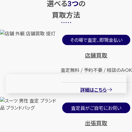
選べる
つ
の
3
買取方法
その場で査定、即現金払い
店舗買取
査定無料 / 予約不要 / 相談のみOK
詳細はこちら
査定員がご自宅にお伺い
出張買取