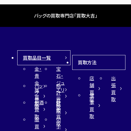
バッグの買取専門店「買取大吉」
買取品目一覧
買取方法
金・
宝
貴
石・
店
出
金
ジュ
舗
張
バッ
時
属
エリ
買
買
グ
計
催
買
ー
取
取
買
買
事
お酒
財
取
買
取
取
買
買
布
取
取
取
買
服
切
取
買
手