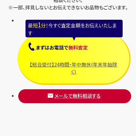
相談ください。
※一部、拝見しないとお伝えできないお品物もございます。
1
最短
分！
今すぐ査定金額をお伝えいたしま
す
まずは
お電話
で
無料査定
【総合受付】24時間・年中無休(年末年始除
く)
メールで無料相談する