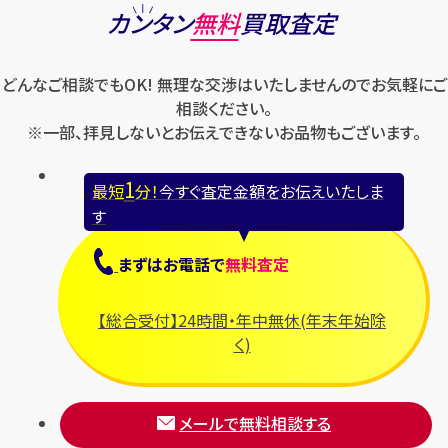
カンタン
無料
買取査定
どんなご相談でもOK! 無理な交渉はいたしませんのでお気軽にご
相談ください。
※一部、拝見しないとお伝えできないお品物もございます。
1
最短
分！
今すぐ査定金額をお伝えいたしま
す
まずは
お電話
で
無料査定
【総合受付】24時間・年中無休(年末年始除
く)
メールで無料相談する