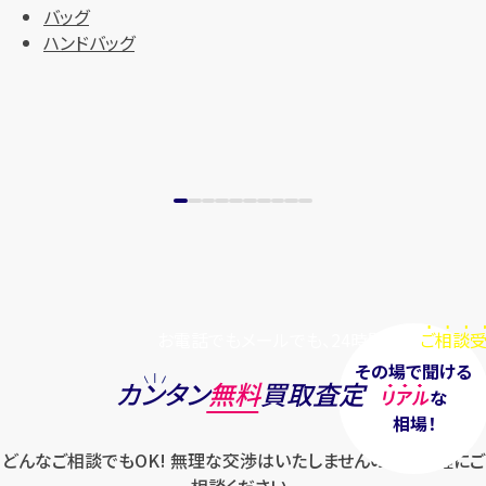
バッグ
ハンドバッグ
お電話でもメールでも、24時間毎日
ご相談受
その場で聞ける
カンタン
無料
買取査定
リアル
な
相場！
どんなご相談でもOK! 無理な交渉はいたしませんのでお気軽にご