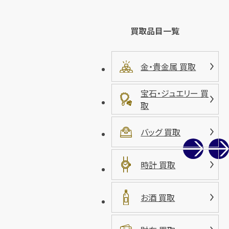
買取品目一覧
金・貴金属 買取
宝石・ジュエリー 買
取
バッグ 買取
時計 買取
お酒 買取