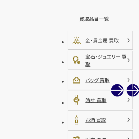
買取品目一覧
金・貴金属 買取
宝石・ジュエリー 買
取
バッグ 買取
時計 買取
お酒 買取