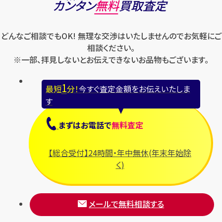
カンタン
無料
買取査定
どんなご相談でもOK! 無理な交渉はいたしませんのでお気軽にご
相談ください。
※一部、拝見しないとお伝えできないお品物もございます。
1
最短
分！
今すぐ査定金額をお伝えいたしま
す
まずは
お電話
で
無料査定
【総合受付】24時間・年中無休(年末年始除
く)
メールで無料相談する