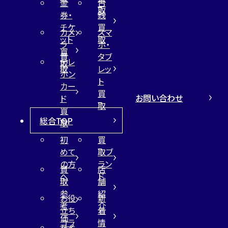
金
古
取
券・
銭
チケ
買
カメ
スマ
ット
取
ラ
ホ・
買
買
タブ
テレ
取
取
レッ
ホン
ト
カー
買
お問い合わせ
ド
取
買
総合TOP
取
初
買
めて
取ブ
の方
ラン
買
店
へ
ド
取
舗
参
紹
お役
新
考
介
立ち
着
価
コラ
情
サイ