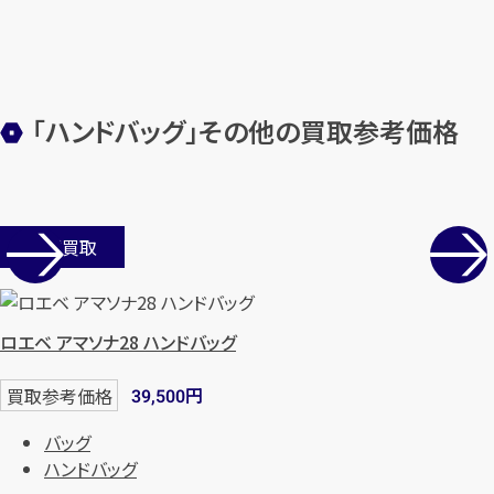
カンタン
無料
「ハンドバッグ」その他の買取参考価格
1
最短
分！
今すぐ査定金額をお伝えいた
します
店舗買取
まずは
お電話
で
無料査定
【総合受付】24時間・年中無休(年末年
ロエベ アマソナ28 ハンドバッグ
始除く)
円
買取参考価格
39,500
メールで無料相談する
バッグ
ハンドバッグ