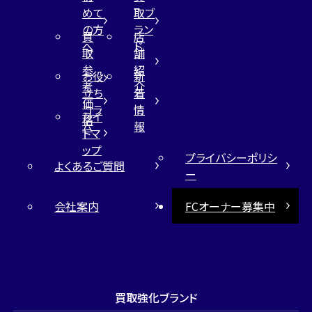
めて
取ブ
の方
ラン
買
店
へ
ド
取
舗
参
紹
お役
新
考
介
立ち
着
価
コラ
情
サイ
格
ム
報
トマ
ップ
プライバシーポリシ
よくあるご質問
ー
会社案内
FCオーナー募集中
買取強化ブランド