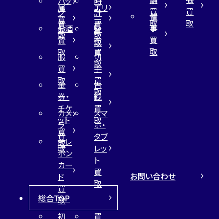
バッ
時
属
エリ
買
買
グ
計
催
買
ー
取
取
買
買
事
お酒
財
取
買
取
取
買
買
布
取
取
取
買
服
切
取
買
手
取
買
金
古
取
券・
銭
チケ
買
カメ
スマ
ット
取
ラ
ホ・
買
買
タブ
テレ
取
取
レッ
ホン
ト
カー
買
お問い合わせ
ド
取
買
総合TOP
取
初
買