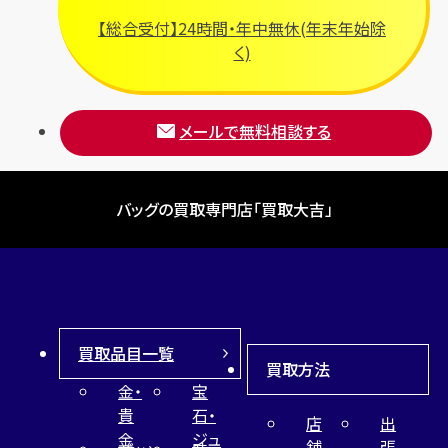
【総合受付】24時間・年中無休(年末年始除
く)
メールで無料相談する
バッグの買取専門店「買取大吉」
買取品目一覧
買取方法
金・
宝
貴
石・
店
出
金
ジュ
舗
張