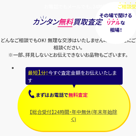
お電話でもメールでも、24時間毎日
ご相談受
その場で聞ける
カンタン
無料
買取査定
リアル
な
相場！
どんなご相談でもOK! 無理な交渉はいたしませんのでお気軽にご
相談ください。
※一部、拝見しないとお伝えできないお品物もございます。
1
最短
分！
今すぐ査定金額をお伝えいたしま
す
まずは
お電話
で
無料査定
【総合受付】24時間・年中無休(年末年始除
く)