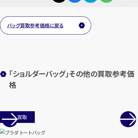
カンタン
無料
バッグ買取参考価格に戻る
1
最短
分！
今すぐ査定金額をお伝えいた
します
「ショルダーバッグ」その他の買取参考価
まずは
お電話
で
無料査定
格
【総合受付】24時間・年中無休(年末年
始除く)
店舗買取
メールで無料相談する