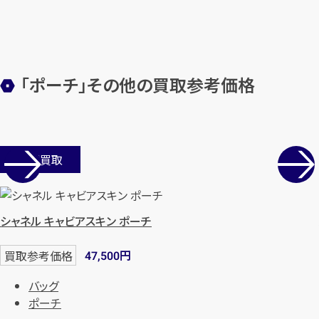
カンタン
無料
「ポーチ」その他の買取参考価格
1
最短
分！
今すぐ査定金額をお伝えいた
します
店舗買取
まずは
お電話
で
無料査定
【総合受付】24時間・年中無休(年末年
シャネル キャビアスキン ポーチ
始除く)
円
買取参考価格
47,500
メールで無料相談する
バッグ
ポーチ