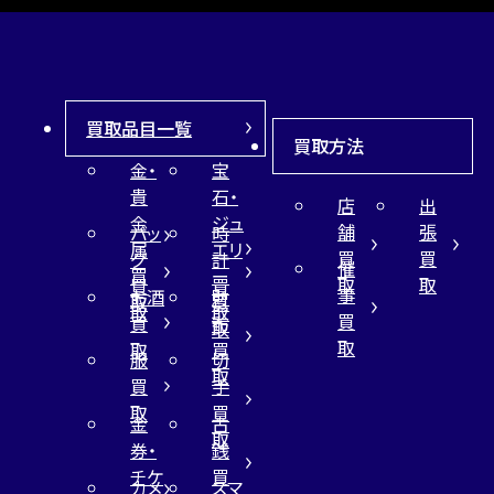
買取品目一覧
買取方法
金・
宝
貴
石・
店
出
金
ジュ
舗
張
バッ
時
属
エリ
買
買
グ
計
催
買
ー
取
取
買
買
事
お酒
財
取
買
取
取
買
買
布
取
取
取
買
服
切
取
買
手
取
買
金
古
取
券・
銭
チケ
買
カメ
スマ