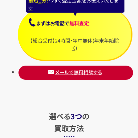
最短
分！
今すぐ査定金額をお伝えいたしま
す
まずは
お電話
で
無料査定
【総合受付】24時間・年中無休(年末年始除
く)
メールで無料相談する
選べる
つ
の
3
買取方法