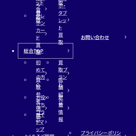
ット
取
ラ
ホ・
買
買
タブ
テレ
取
取
レッ
ホン
ト
カー
買
お問い合わせ
ド
取
買
総合TOP
取
初
買
めて
取ブ
の方
ラン
買
店
へ
ド
取
舗
参
紹
お役
新
考
介
立ち
着
価
コラ
情
サイ
格
ム
報
トマ
ップ
プライバシーポリシ