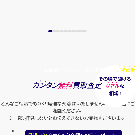
お電話でもメールでも、24時間毎日
ご相談受
その場で聞ける
カンタン
無料
買取査定
リアル
な
相場！
どんなご相談でもOK! 無理な交渉はいたしませんのでお気軽にご
相談ください。
※一部、拝見しないとお伝えできないお品物もございます。
1