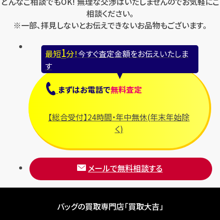
どんなご相談でもOK! 無理な交渉はいたしませんのでお気軽にご
相談ください。
※一部、拝見しないとお伝えできないお品物もございます。
1
最短
分！
今すぐ査定金額をお伝えいたしま
す
まずは
お電話
で
無料査定
【総合受付】24時間・年中無休(年末年始除
く)
メールで無料相談する
バッグの買取専門店「買取大吉」