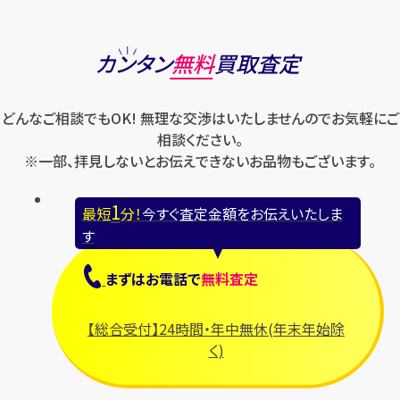
カンタン
無料
買取査定
どんなご相談でもOK! 無理な交渉はいたしませんのでお気軽にご
相談ください。
※一部、拝見しないとお伝えできないお品物もございます。
1
最短
分！
今すぐ査定金額をお伝えいたしま
す
まずは
お電話
で
無料査定
【総合受付】24時間・年中無休(年末年始除
く)