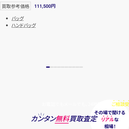
円
買取参考価格
111,500
バッグ
ハンドバッグ
お電話でもメールでも、24時間毎日
ご相談受
その場で聞ける
カンタン
無料
買取査定
リアル
な
相場！