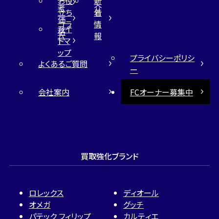
お役
新
考
介
立ち
着
価
コラ
情
サイ
格
ム
報
トマ
ップ
プライバシーポリシ
よくあるご質問
ー
会社案内
FCオーナー募集中
買取強化ブランド
ロレックス
ディオール
オメガ
グッチ
パテック フィリップ
カルティエ