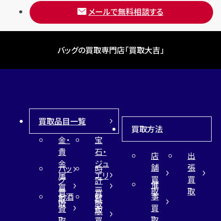
メールで無料相談する
バッグの買取専門店「買取大吉」
買取品目一覧
買取方法
金・
宝
貴
石・
店
出
金
ジュ
舗
張
バッ
時
属
エリ
買
買
グ
計
催
買
ー
取
取
買
買
事
お酒
財
取
買
取
取
買
買
布
取
取
取
買