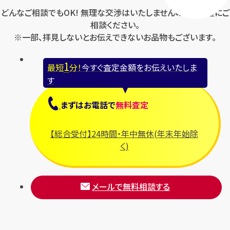
どんなご相談でもOK! 無理な交渉はいたしませんのでお気軽にご
相談ください。
※一部、拝見しないとお伝えできないお品物もございます。
1
最短
分！
今すぐ査定金額をお伝えいたしま
す
まずは
お電話
で
無料査定
【総合受付】24時間・年中無休(年末年始除
く)
メールで無料相談する