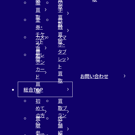
服
切
取
買
手
取
買
金
古
取
券・
銭
チケ
買
カメ
スマ
ット
取
ラ
ホ・
買
買
タブ
テレ
取
取
レッ
ホン
ト
カー
買
お問い合わせ
ド
取
買
総合TOP
取
初
買
めて
取ブ
の方
ラン
買
店
へ
ド
取
舗
参
紹