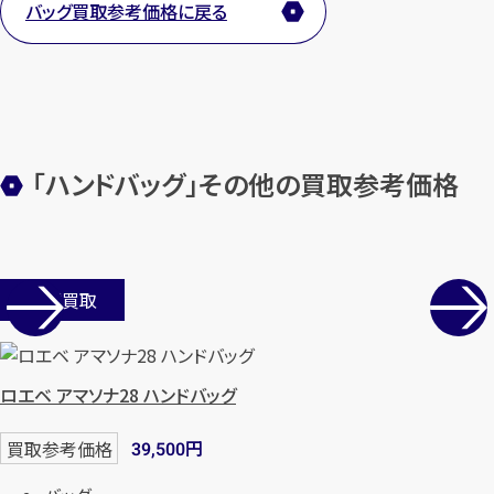
カンタン
無料
バッグ買取参考価格に戻る
1
「ハンドバッグ」その他の買取参考価格
最短
分！
今すぐ査定金額をお伝えいた
します
まずは
お電話
で
無料査定
店舗買取
【総合受付】24時間・年中無休(年末年
始除く)
ロエベ アマソナ28 ハンドバッグ
メールで無料相談する
円
買取参考価格
39,500