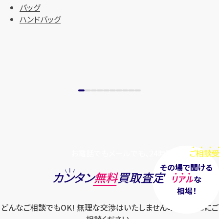
バッグ
ハンドバッグ
お電話でもメールでも、24時間毎日
ご相談受
その場で聞ける
カンタン
無料
買取査定
リアル
な
相場！
どんなご相談でもOK! 無理な交渉はいたしませんのでお気軽にご