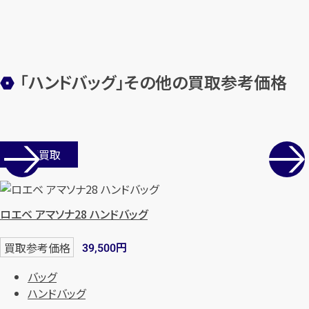
カンタン
無料
「ハンドバッグ」その他の買取参考価格
1
最短
分！
今すぐ査定金額をお伝えいた
します
店舗買取
まずは
お電話
で
無料査定
【総合受付】24時間・年中無休(年末年
ロエベ アマソナ28 ハンドバッグ
始除く)
円
買取参考価格
39,500
メールで無料相談する
バッグ
ハンドバッグ