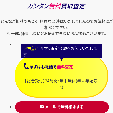
カンタン
無料
買取査定
どんなご相談でもOK! 無理な交渉はいたしませんのでお気軽にご
相談ください。
※一部、拝見しないとお伝えできないお品物もございます。
1
最短
分！
今すぐ査定金額をお伝えいたしま
す
まずは
お電話
で
無料査定
【総合受付】24時間・年中無休(年末年始除
く)
メールで無料相談する