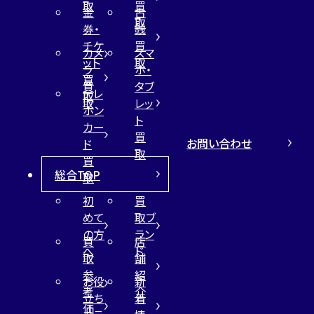
取
買
金
古
取
券・
銭
チケ
買
カメ
スマ
ット
取
ラ
ホ・
買
買
タブ
テレ
取
取
レッ
ホン
ト
カー
買
お問い合わせ
ド
取
買
総合TOP
取
初
買
めて
取ブ
の方
ラン
買
店
へ
ド
取
舗
参
紹
お役
新
考
介
立ち
着
価