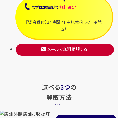
まずは
お電話
で
無料査定
【総合受付】24時間・年中無休(年末年始除
く)
メールで無料相談する
選べる
つ
の
3
買取方法