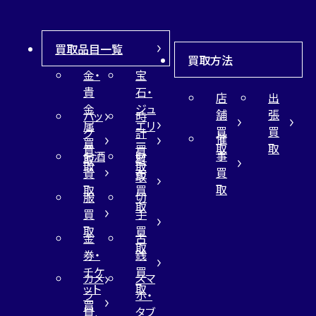
買取品目一覧
買取方法
金・
宝
貴
石・
店
出
金
ジュ
舗
張
バッ
時
属
エリ
買
買
グ
計
催
買
ー
取
取
買
買
事
お酒
財
取
買
取
取
買
買
布
取
取
取
買
服
切
取
買
手
取
買
金
古
取
券・
銭
チケ
買
カメ
スマ
ット
取
ラ
ホ・
買
買
タブ