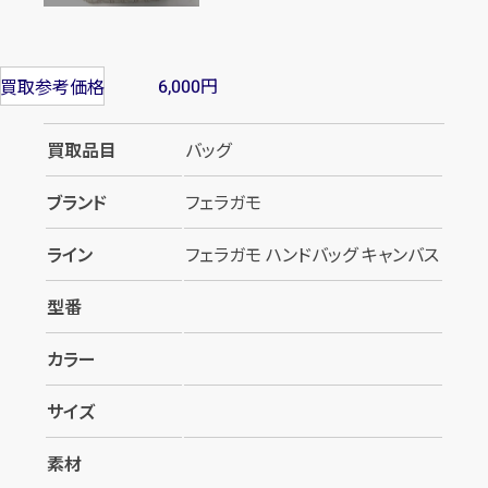
カンタン
無料
円
買取参考価格
6,000
買取品目
バッグ
ブランド
フェラガモ
1
最短
分！
今すぐ査定金額をお伝えいた
します
ライン
フェラガモ ハンドバッグ キャンバス
まずは
お電話
で
無料査定
型番
【総合受付】24時間・年中無休(年末年
カラー
始除く)
サイズ
素材
メールで無料相談する