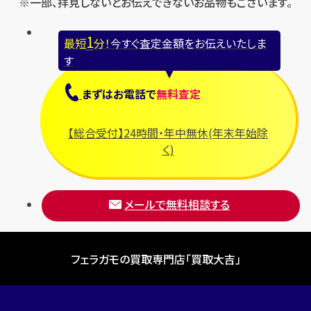
※一部、拝見しないとお伝えできないお品物もございます。
1
最短
分！
今すぐ査定金額をお伝えいたしま
す
まずは
お電話
で
無料査定
【総合受付】24時間・年中無休(年末年始除
く)
メールで無料相談する
フェラガモの買取専門店「買取大吉」