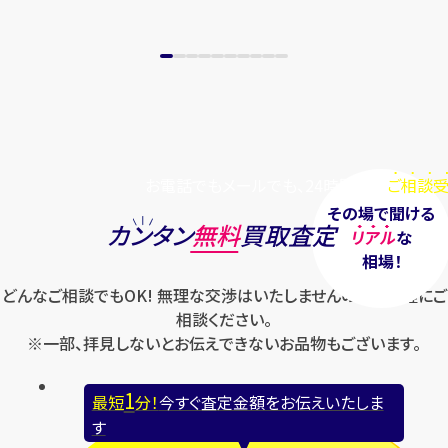
お電話でもメールでも、24時間毎日
ご相談受
その場で聞ける
カンタン
無料
買取査定
リアル
な
相場！
どんなご相談でもOK! 無理な交渉はいたしませんのでお気軽にご
相談ください。
※一部、拝見しないとお伝えできないお品物もございます。
1
最短
分！
今すぐ査定金額をお伝えいたしま
す