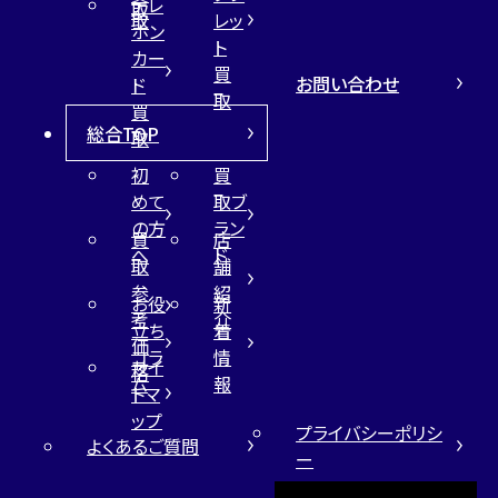
テレ
取
取
レッ
ホン
ト
カー
買
お問い合わせ
ド
取
買
総合TOP
取
初
買
めて
取ブ
の方
ラン
買
店
へ
ド
取
舗
参
紹
お役
新
考
介
立ち
着
価
コラ
情
サイ
格
ム
報
トマ
ップ
プライバシーポリシ
よくあるご質問
ー