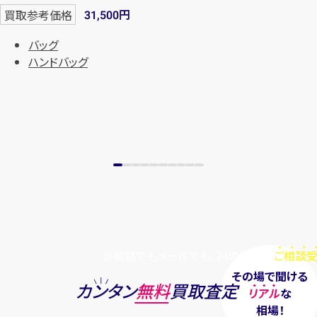
円
買取参考価格
31,500
バッグ
ハンドバッグ
お電話でもメールでも、24時間毎日
ご相談受
その場で聞ける
カンタン
無料
買取査定
リアル
な
相場！