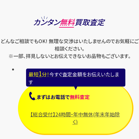
カンタン
無料
買取査定
どんなご相談でもOK! 無理な交渉はいたしませんのでお気軽にご
相談ください。
※一部、拝見しないとお伝えできないお品物もございます。
1
最短
分！
今すぐ査定金額をお伝えいたしま
す
まずは
お電話
で
無料査定
【総合受付】24時間・年中無休(年末年始除
く)