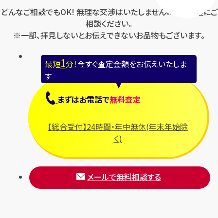
どんなご相談でもOK! 無理な交渉はいたしませんのでお気軽にご
相談ください。
※一部、拝見しないとお伝えできないお品物もございます。
1
最短
分！
今すぐ査定金額をお伝えいたしま
す
まずは
お電話
で
無料査定
【総合受付】24時間・年中無休(年末年始除
く)
メールで無料相談する