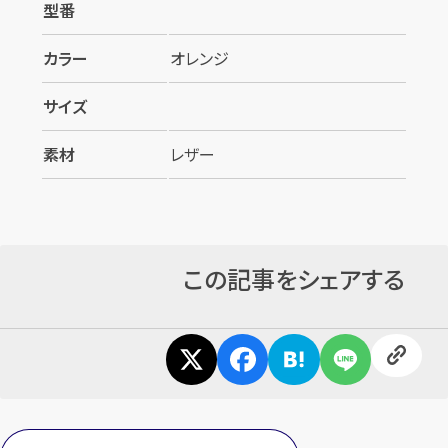
型番
カラー
オレンジ
サイズ
素材
レザー
カンタン
無料
この記事をシェアする
1
最短
分！
今すぐ査定金額をお伝えいた
します
まずは
お電話
で
無料査定