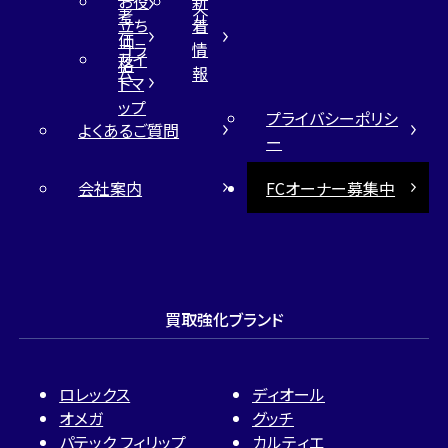
お役
新
考
介
立ち
着
価
コラ
情
サイ
格
ム
報
トマ
ップ
プライバシーポリシ
よくあるご質問
ー
会社案内
FCオーナー募集中
買取強化ブランド
ロレックス
ディオール
オメガ
グッチ
パテック フィリップ
カルティエ