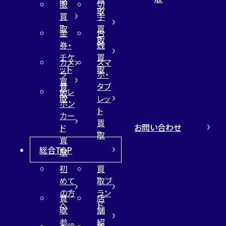
服
切
取
買
手
取
買
金
古
取
券・
銭
チケ
買
カメ
スマ
ット
取
ラ
ホ・
買
買
タブ
テレ
取
取
レッ
ホン
ト
カー
買
お問い合わせ
ド
取
買
総合TOP
取
初
買
めて
取ブ
の方
ラン
買
店
へ
ド
取
舗
参
紹