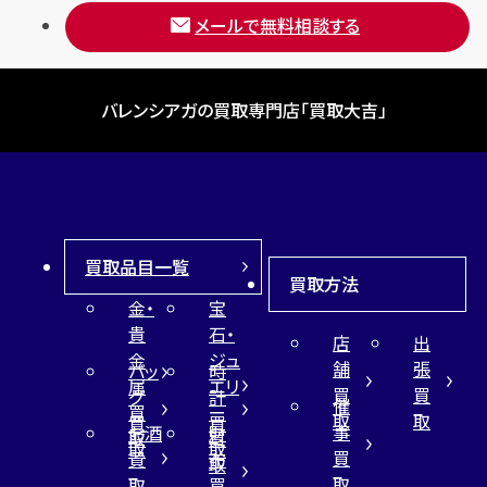
メールで無料相談する
バレンシアガの買取専門店「買取大吉」
買取品目一覧
買取方法
金・
宝
貴
石・
店
出
金
ジュ
舗
張
バッ
時
属
エリ
買
買
グ
計
催
買
ー
取
取
買
買
事
お酒
財
取
買
取
取
買
買
布
取
取
取
買