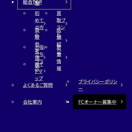
総合TOP
取
初
買
めて
取ブ
の方
ラン
買
店
へ
ド
取
舗
参
紹
お役
新
考
介
立ち
着
価
コラ
情
サイ
格
ム
報
トマ
ップ
プライバシーポリシ
よくあるご質問
ー
会社案内
FCオーナー募集中