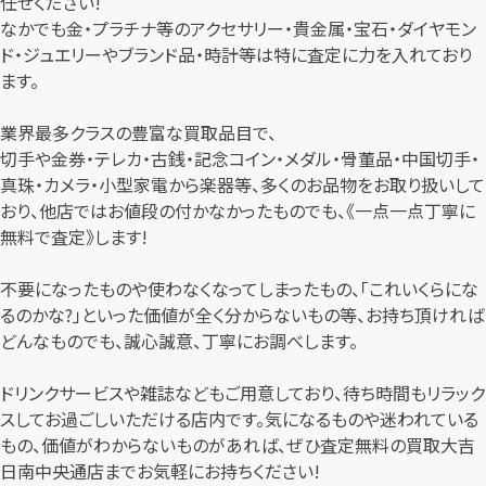
任せください!
なかでも金・プラチナ等のアクセサリー・貴金属・宝石・ダイヤモン
ド・ジュエリーやブランド品・時計等は特に査定に力を入れており
ます。
業界最多クラスの豊富な買取品目で、
切手や金券・テレカ・古銭・記念コイン・メダル・骨董品・中国切手・
真珠・カメラ・小型家電から楽器等、多くのお品物をお取り扱いして
おり、他店ではお値段の付かなかったものでも、《一点一点丁寧に
無料で査定》します!
不要になったものや使わなくなってしまったもの、「これいくらにな
るのかな?」といった価値が全く分からないもの等、お持ち頂ければ
どんなものでも、誠心誠意、丁寧にお調べします。
ドリンクサービスや雑誌などもご用意しており、待ち時間もリラック
スしてお過ごしいただける店内です。気になるものや迷われている
もの、価値がわからないものがあれば、ぜひ査定無料の買取大吉
日南中央通店までお気軽にお持ちください!