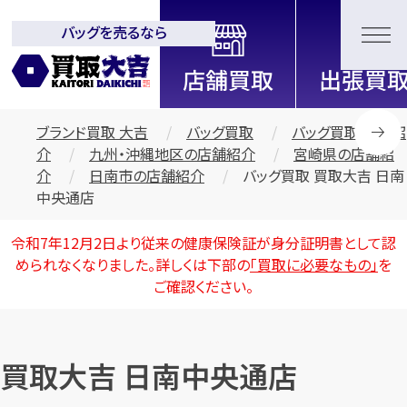
バッグを売るなら
全国2200店舗以上展開中！
信頼と実績の買取専門店「買取大
吉」
ブランド買取 大吉
バッグ買取
バッグ買取 店舗紹
介
九州・沖縄地区の店舗紹介
宮崎県の店舗紹
介
日南市の店舗紹介
バッグ買取 買取大吉 日南
中央通店
令和7年12月2日より従来の健康保険証が身分証明書として認
められなくなりました。詳しくは下部の
「買取に必要なもの」
を
ご確認ください。
買取大吉 日南中央通店