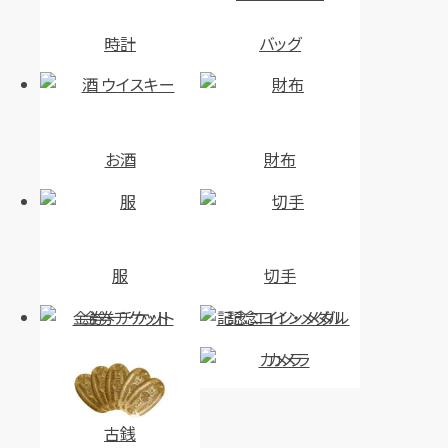
時計
バッグ
お酒
財布
服
切手
金券・チケット
記念コイン・メダル
カメラ
古銭