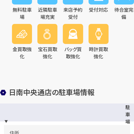
無料駐車
近隣駐車
来店予約
受付対応
待合室完
場
場充実
受付
備
金買取強
宝石買取
バッグ買
時計買取
化
強化
取強化
強化
日南中央通店の駐車場情報
駐
車
場
完
住所