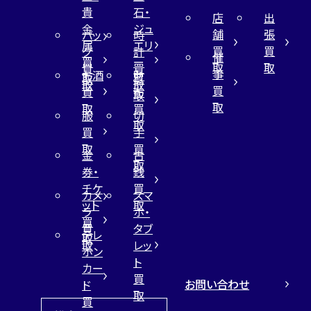
貴
石・
店
出
金
ジュ
舗
張
バッ
時
属
エリ
買
買
グ
計
催
買
ー
取
取
買
買
事
お酒
財
取
買
取
取
買
買
布
取
取
取
買
服
切
取
買
手
取
買
金
古
取
券・
銭
チケ
買
カメ
スマ
ット
取
ラ
ホ・
買
買
タブ
テレ
取
取
レッ
ホン
ト
カー
買
お問い合わせ
ド
取
買