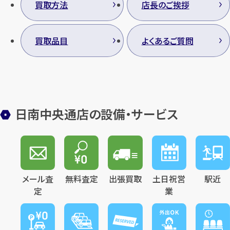
買取方法
店長のご挨拶
1
買取品目
よくあるご質問
最短
分！
今すぐ査定金額をお伝えいた
します
まずは
お電話
で
無料査定
【総合受付】24時間・年中無休(年末年
日南中央通店の設備・サービス
始除く)
メールで無料相談する
メール査
無料査定
出張買取
土日祝営
駅近
定
業