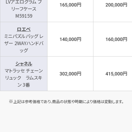
LVアエログラム ブ
円
円
165,000
200,000
リーフケース
M59159
ロエベ
ミニパズルバッグ レ
円
円
140,000
160,000
ザー 2WAYハンドバ
ッグ
シャネル
マトラッセ チェーン
円
円
302,000
415,000
リュック ラムスキ
ン 3番
上記は参考価格であり、商品の状態や時期により価格は変動します。