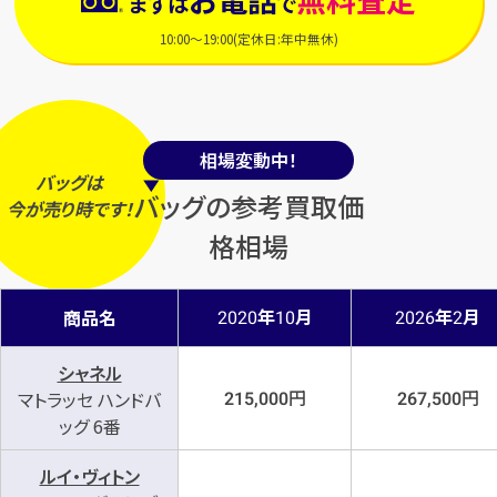
まずは
で
10:00～19:00(定休日:年中無休)
相場変動中！
バッグは
バッグの参考買取価
今
が
売り時
です！
格相場
年
月
年
月
商品名
2020
10
2026
2
シャネル
円
円
マトラッセ ハンドバ
215,000
267,500
ッグ 6番
ルイ・ヴィトン