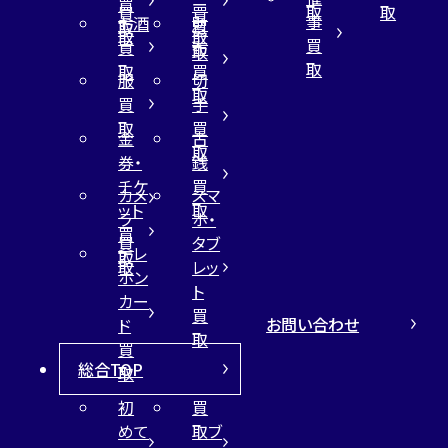
買
ー
取
取
買
買
事
お酒
財
取
買
取
取
買
買
布
取
取
取
買
服
切
取
買
手
取
買
金
古
取
券・
銭
チケ
買
カメ
スマ
ット
取
ラ
ホ・
買
買
タブ
テレ
取
取
レッ
ホン
ト
カー
買
お問い合わせ
ド
取
買
総合TOP
取
初
買
めて
取ブ