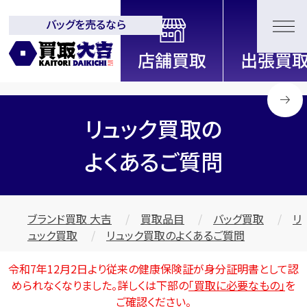
バッグを売るなら
全国2200店舗以上展開中！
信頼と実績の買取専門店「買取大
吉」
リュック買取の
よくあるご質問
ブランド買取 大吉
買取品目
バッグ買取
リ
ュック買取
リュック買取のよくあるご質問
令和7年12月2日より従来の健康保険証が身分証明書として認
められなくなりました。詳しくは下部の
「買取に必要なもの」
を
ご確認ください。