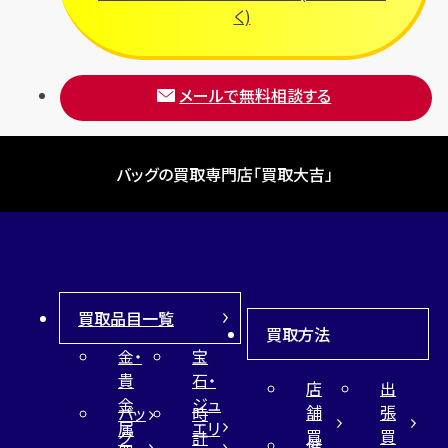
く)
メールで無料相談する
バッグの買取専門店「買取大吉」
買取品目一覧
買取方法
金・
宝
貴
石・
店
出
金
ジュ
舗
張
バッ
時
属
エリ
買
買
グ
計
催