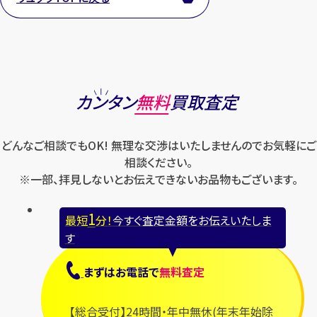
1
最短
分！
今すぐ査定金額をお伝えいた
します
カンタン
無料
買取査定
まずは
お電話
で
無料査定
どんなご相談でもOK! 無理な交渉はいたしませんのでお気軽にご
【総合受付】24時間・年中無休(年末年
相談ください。
始除く)
※一部、拝見しないとお伝えできないお品物もございます。
1
最短
分！
今すぐ査定金額をお伝えいたしま
メールで無料相談する
す
まずは
お電話
で
無料査定
【総合受付】24時間・年中無休(年末年始除