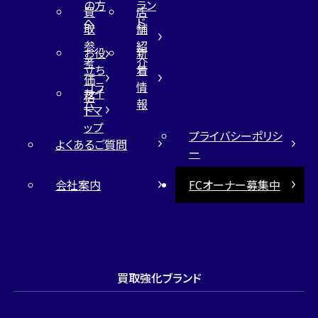
の方
ラン
買
店
へ
ド
取
舗
参
紹
お役
新
考
介
立ち
着
価
コラ
情
サイ
格
ム
報
トマ
ップ
プライバシーポリシ
よくあるご質問
ー
会社案内
FCオーナー募集中
買取強化ブランド