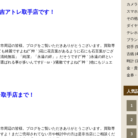
カメラ
吉アトレ取手店です！
スマホ
その他
ダイヤ
テレホ
ブラン
柏市周辺の皆様。ブログをご覧いただきありがとうございます。買取専
切手
(5
も綺麗ですよね(*´艸｀)花に花言葉があるように石にも石言葉がござ
古銭
(4
清純無垢」「純潔」「永遠の絆」』だそうです(*´艸｀)永遠の絆とい
時計
(1
れる事が多いんです(/・ω・)/素敵ですよね(*´艸｀)他にもジュエ
金・貴
金券・
人気
レ取手店まで！
1
2
柏市周辺の皆様。ブログをご覧いただきありがとうございます。買取専
ですよ！まだご売却されてない方や検討中の方は是非当店にご相談くだ
3