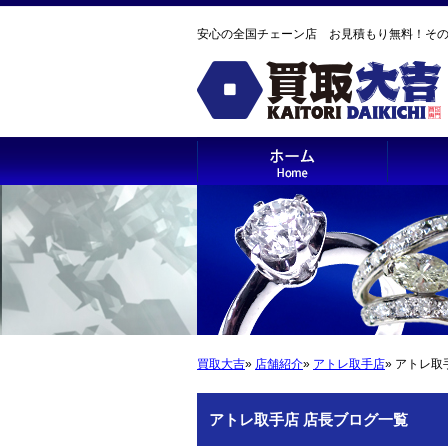
安心の全国チェーン店 お見積もり無料！そ
買取大吉
»
店舗紹介
»
アトレ取手店
» アトレ取
アトレ取手店 店長ブログ一覧