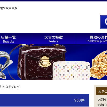
の場で現金買取！
手店 店長ブログ
カテ
お知ら
950件
お酒
(2