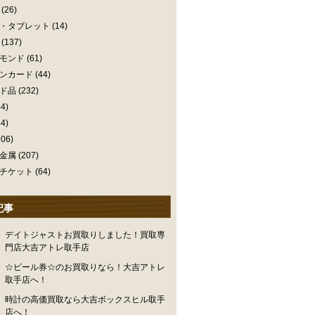
(26)
・タブレット
(14)
(137)
モンド
(61)
ンカード
(44)
ド品
(232)
4)
4)
06)
金属
(207)
チケット
(64)
記事
デイトジャストお買取りしました！買取専
門店大吉アトレ取手店
☆ビール券☆のお買取りなら！大吉アトレ
取手店へ！
時計の高価買取なら大吉ボックスヒル取手
店へ！