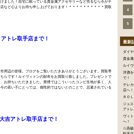
だけました！自宅に眠っている貴金属アクセサリーなど売るなら今がチ
来店など心よりお待ち申し上げております！＊＊＊＊＊＊＊＊＊＊買取
4
5
 アトレ取手店まで！
最新
ダイヤ
貴金属
ルイヴ
柏市周辺の皆様。ブログをご覧いただきありがとうございます。買取専
洋酒を
こちらです！ルイヴィトンの財布をお買取り致しました。プレゼントで
で！
で、お持ちいただきました。禁煙ではこういったコンビ生地が多く、人
テレカ
は今の若い子にとっては、個性的ではないとのことで、忌避されている
店へ！
ＲＯＬ
ジュエ
アトレ
ヴィト
大吉アトレ取手店まで！
へ！
☆高級
取手店