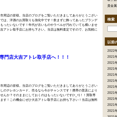
貴金属
柏市周辺の皆様。当店のブログをご覧いただきましてありがとうござい
検索
吉では、洋酒のお買取りも強化中です！飲まずに飾ってあったブランデ
はもったいないです！年代が古いものやラベルが汚れていても構いませ
大吉アトレ取手店にお持ち下さい。当店は無料査定ですので、お気軽に
以前
2022
専門店大吉アトレ取手店へ！！！
2021
2021
2021
2021
2021
柏市周辺の皆様。当店のブログをご覧いただきましてありがとうござい
2021
かしのテレホンカード、売るなら今がチャンスです！携帯の普及により
2021
せんか？そのままにしておくのはもったいないです(>_<)！！買取専
2021
います！この機会にぜひ大吉アトレ取手店にお持ち下さい！当店は無料
2021
2021
2021