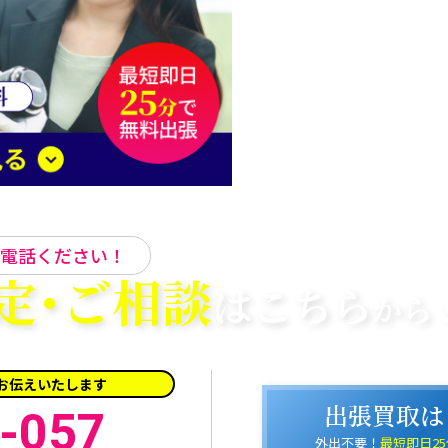
電話ください！
定･
ご相談
はこちら
から
お伝えいたします
出張買取は
-057
外出不要！
最短即日2