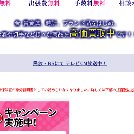
無料
出張費
無料
手数料
無料
相談
金･貴金属、時計、ブランド品をはじめ、
高価買取中
お酒や切手など様々な商品を
です
！
民放・BSにて テレビCM放送中！
健康保険証が身分証明書としての認められなくなりました。詳しくは下部の
「買取に必