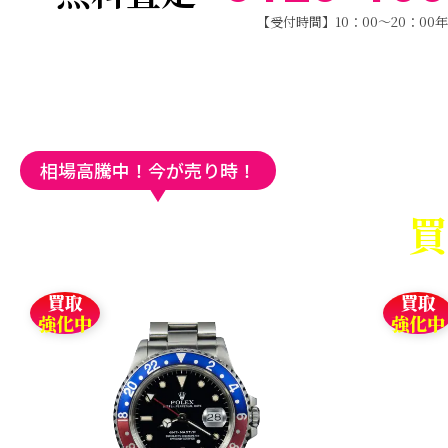
【受付時間】10：00～20：00年
相場高騰中！今が売り時！
買取
買取
強化中
強化中