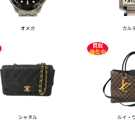
オメガ
カル
買取
強化中
シャネル
ルイ・