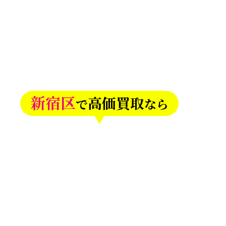
新宿区
高価買取
で
なら