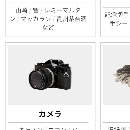
山崎
/
響
/
レミーマルタ
記念切手
ン
/
マッカラン
/
貴州茅台酒
手シー
など
カメラ
キャノン
/
ニコン
/
ソ
旧紙幣