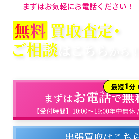
まずはお気軽にお電話ください！
無料
買取査定･
ご相談
はこちら
から
1
最短
分
お電話
無
まずは
で
【受付時間】10:00～19:00年中無休 
出張買取はこち