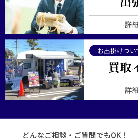
出
詳
お出掛けつい
買取
詳
どんなご相談・ご質問でもOK！