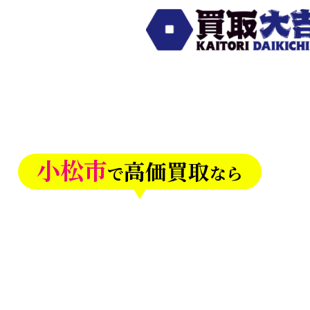
小松市
高価買取
で
なら
買取大
イオンモール新小