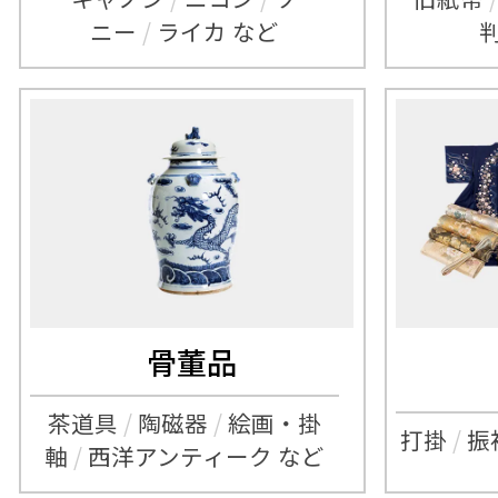
ニー
/
ライカ など
骨董品
茶道具
/
陶磁器
/
絵画・掛
打掛
/
振
軸
/
西洋アンティーク など