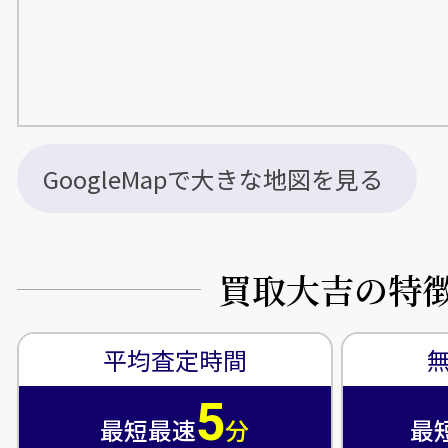
GoogleMapで大きな地図を見る
買取大吉の特
平均査定時間
5
最短最速
分
最