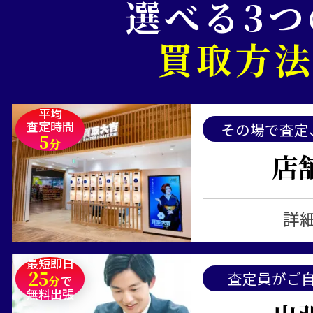
選べる3つ
買取方
平均
査定時間
その場で査定
5
分
店
詳
最短即日
25
査定員がご
分
で
無料出張