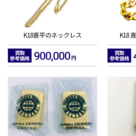
K18喜平のネックレス
K18
900,000
買取
買取
円
参考価格
参考価格