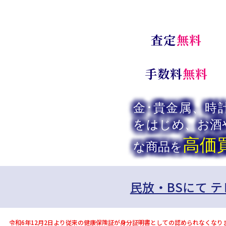
査定
無料
手数料
無料
金･貴金属、時
をはじめ、
お酒
高価
な商品を
民放・BSにて 
令和6年12月2日より従来の健康保険証が身分証明書としての認められなくなり