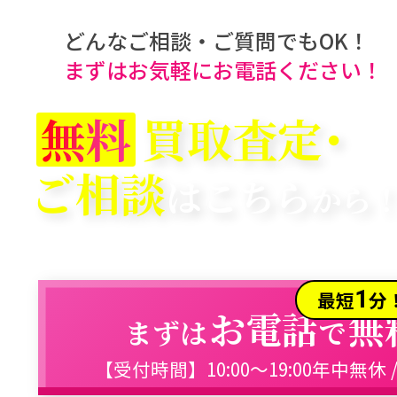
どんなご相談・ご質問でもOK！
まずはお気軽にお電話ください！
無料
買取査定･
ご相談
はこちら
から
1
最短
分
お電話
無
まずは
で
【受付時間】10:00～19:00年中無休 