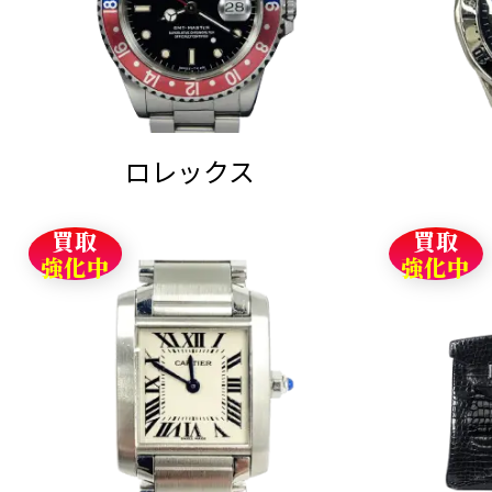
ロレックス
買取
買取
強化中
強化中