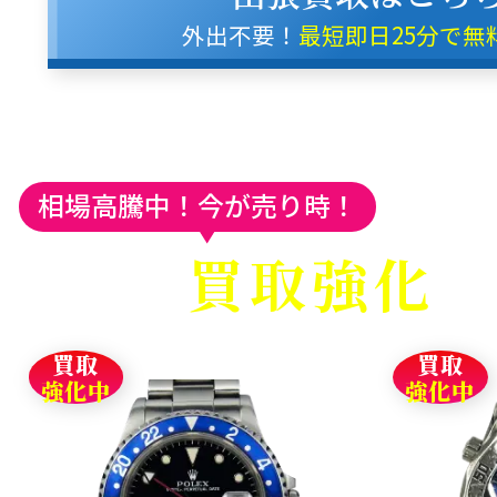
外出不要！
最短即日25分で無
相場高騰中！今が売り時！
買取強化
買取
買取
強化中
強化中