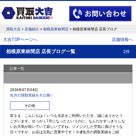
買取大吉
>
店舗紹介
>
相模原東林間店
> 相模原東林間店 店長ブログ
大吉TOPページへ
店舗情報へ
相模原東林間店 店長ブログ一覧
2件
記事一覧
2026年07月04日
先月の買取実績を大公開✨
その他
皆さま、こんにちは！いつも当店をご利用いただき、誠にありがとう
ございます。せっかく7月になったというのに、なんだかすっきりしな
いお天気が続いていて寂しいですね。ジメジメした空気に負けそうな
日々ですが、お店は元気に営業中です！🌞💰先月の買取実績をご紹