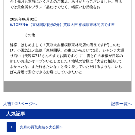
介！先月も本当にたくさんのご来店、ありがとうございました。当店
では貴金属やブランド品だけでなく、幅広いお品物をお...
2026年06月02日
6/1OPEN★【東林間駅徒歩2分】買取大吉 相模原東林間店です🌸
その他
皆様、はじめまして！買取大吉相模原東林間店の店長です(^^)このた
び、小田急江ノ島線「東林間駅」の東口から歩いて2分、シャンテ大通
り沿い（美容室715さんのすぐお隣です♪）に、青と白の看板が目印の
新しいお店がオープンいたしました！地域の皆様に「大吉に相談して
よかったな、また行きたいな」と長く愛していただけるような、いち
ばん身近で安心できるお店にしていきたいと...
大吉TOPページへ
記事一覧へ
人気記事
1
先月の買取実績を大公開✨