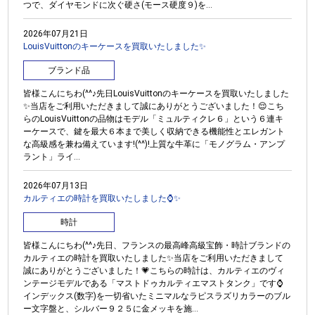
つで、ダイヤモンドに次ぐ硬さ(モース硬度９)を...
2026年07月21日
LouisVuittonのキーケースを買取いたしました✨
ブランド品
皆様こんにちわ(^^♪先日LouisVuittonのキーケースを買取いたしました
✨当店をご利用いただきまして誠にありがとうございました！😌こち
らのLouisVuittonの品物はモデル「ミュルティクレ６」という６連キ
ーケースで、鍵を最大６本まで美しく収納できる機能性とエレガント
な高級感を兼ね備えています!(^^)!上質な牛革に「モノグラム・アンプ
ラント」ライ...
2026年07月13日
カルティエの時計を買取いたしました⌚✨
時計
皆様こんにちわ(^^♪先日、フランスの最高峰高級宝飾・時計ブランドの
カルティエの時計を買取いたしました✨当店をご利用いただきまして
誠にありがとうございました！💗こちらの時計は、カルティエのヴィ
ンテージモデルである「マストドゥカルティエマストタンク」です⌚
インデックス(数字)を一切省いたミニマルなラピスラズリカラーのブル
ー文字盤と、シルバー９２５に金メッキを施...