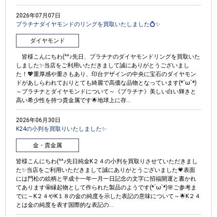
2026年07月07日
プラチナダイヤモンドのリングを買取いたしました💍✨
ダイヤモンド
皆様こんにちわ(^^♪先日、プラチナのダイヤモンドリングを買取いた
しました✨当店をご利用いただきまして誠にありがとうございまし
た！💖重厚感や重さもあり、印台デザインの中央に宝石のダイヤモン
ドがあしらわれておりとても綺麗で高価な品物となっています(*´ω`*)
～プラチナとダイヤモンドについて～《プラチナ》美しい白い輝きと
高い希少性を持つ貴金属です🌟地球上に存...
2026年06月30日
K24の小判を買取りいたしました✨
金・貴金属
皆様こんにちわ(^^♪先日純金K２４の小判を買取りさせていただきまし
た✨当店をご利用いただきまして誠にありがとうございました💗表面
には門松の絵柄と平成十一年一月一日記念の文字に招福開運と書かれ
てあります🤩縁起物として作られた製品のようです(*´ω`*)🌸ご参考ま
でに～K２４やK１８の金の純度を示した表記の意味について～🌟K２４
とは金の純度を表す国際的な表記の...