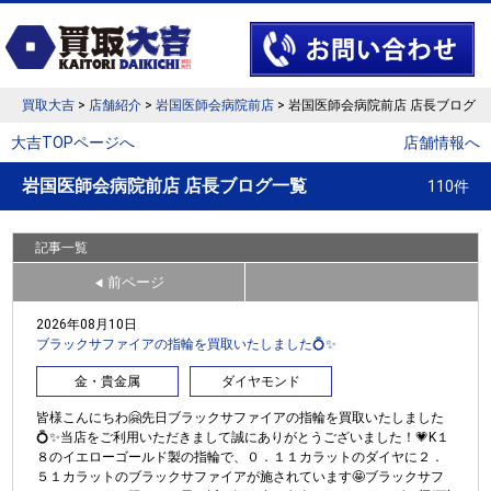
買取大吉
>
店舗紹介
>
岩国医師会病院前店
> 岩国医師会病院前店 店長ブログ
大吉TOPページへ
店舗情報へ
岩国医師会病院前店 店長ブログ一覧
110件
記事一覧
前ページ
◀
2026年08月10日
ブラックサファイアの指輪を買取いたしました💍✨
金・貴金属
ダイヤモンド
皆様こんにちわ🤗先日ブラックサファイアの指輪を買取いたしました
💍✨当店をご利用いただきまして誠にありがとうございました！💗K１
８のイエローゴールド製の指輪で、０．１１カラットのダイヤに２．
５１カラットのブラックサファイアが施されています🤩ブラックサフ