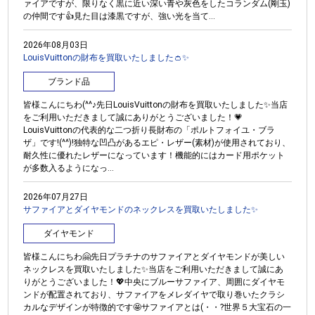
ァイアですが、限りなく黒に近い深い青や灰色をしたコランダム(剛玉)
の仲間です👍見た目は漆黒ですが、強い光を当て...
2026年08月03日
LouisVuittonの財布を買取いたしました👛✨
ブランド品
皆様こんにちわ(^^♪先日LouisVuittonの財布を買取いたしました✨当店
をご利用いただきまして誠にありがとうございました！💗
LouisVuittonの代表的な二つ折り長財布の「ポルトフォイユ・ブラ
ザ」です!(^^)!独特な凹凸があるエピ・レザー(素材)が使用されており、
耐久性に優れたレザーになっています！機能的にはカード用ポケット
が多数入るようになっ...
2026年07月27日
サファイアとダイヤモンドのネックレスを買取いたしました✨
ダイヤモンド
皆様こんにちわ🤗先日プラチナのサファイアとダイヤモンドが美しい
ネックレスを買取いたしました✨当店をご利用いただきまして誠にあ
りがとうございました！💖中央にブルーサファイア、周囲にダイヤモ
ンドが配置されており、サファイアをメレダイヤで取り巻いたクラシ
カルなデザインが特徴的です🤩サファイアとは(・・?世界５大宝石の一