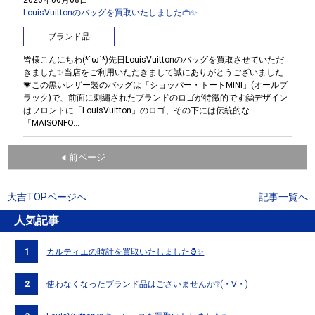
LouisVuittonのバッグを買取いたしました👜✨
ブランド品
皆様こんにちわ(*´ω`*)先日LouisVuittonのバッグを買取させていただ
きました✨当店をご利用いただきまして誠にありがとうございました
💗この黒いレザー製のバッグは「ショッパー・トートMINI」(オールブ
ラック)で、前面に刺繡されたブランドのロゴが特徴的です🤗デザイン
はフロントに「LouisVuitton」のロゴ、その下には伝統的な
「MAISONFO...
前ページ
◀
大吉TOPページへ
記事一覧へ
人気記事
1
カルティエの時計を買取いたしました⌚✨
2
使わなくなったブランド品はございませんか❔(・∀・)