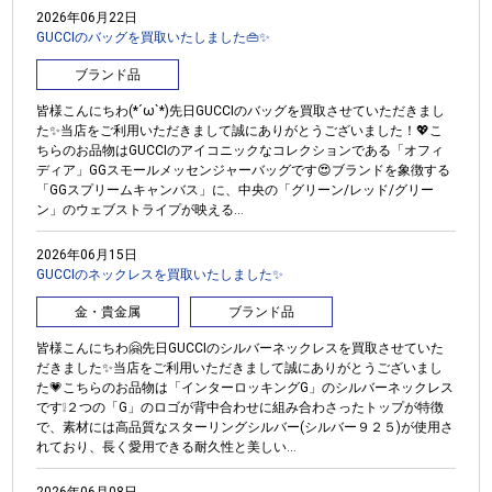
2026年06月22日
GUCCIのバッグを買取いたしました👜✨
ブランド品
皆様こんにちわ(*´ω`*)先日GUCCIのバッグを買取させていただきまし
た✨当店をご利用いただきまして誠にありがとうございました！💖こ
ちらのお品物はGUCCIのアイコニックなコレクションである「オフィ
ディア」GGスモールメッセンジャーバッグです😍ブランドを象徴する
「GGスプリームキャンバス」に、中央の「グリーン/レッド/グリー
ン」のウェブストライプが映える...
2026年06月15日
GUCCIのネックレスを買取いたしました✨
金・貴金属
ブランド品
皆様こんにちわ🤗先日GUCCIのシルバーネックレスを買取させていた
だきました✨当店をご利用いただきまして誠にありがとうございまし
た💗こちらのお品物は「インターロッキングG」のシルバーネックレス
です❕２つの「G」のロゴが背中合わせに組み合わさったトップが特徴
で、素材には高品質なスターリングシルバー(シルバー９２５)が使用さ
れており、長く愛用できる耐久性と美しい...
2026年06月08日