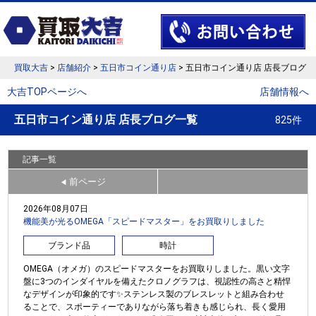
買取大吉
>
店舗紹介
>
五日市コイン通り店
> 五日市コイン通り店 店長ブログ
大吉TOPページへ
店舗情報へ
五日市コイン通り店 店長ブログ一覧
825件
記事一覧
前ページ
◀
2026年08月07日
機能美が光るOMEGA「スピードマスター」をお買取りしました
ブランド品
時計
OMEGA（オメガ）のスピードマスターをお買取りしました。黒い文字
盤に3つのインダイヤルを備えたクロノグラフは、視認性の高さと精悍
なデザインが印象的です✨ステンレス製のブレスレットと組み合わせ
ることで、スポーティーでありながら落ち着きも感じられ、長く愛用