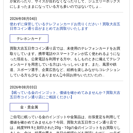
が変わったり、サイズが合わなくなったりして、ジュエリーボックス
にしまったままになっている方も多いのではないでしょ...
2026年08月04日
使わずに保管しているテレフォンカードお売りください！買取大吉五
日市コイン通り店がまとめてお買取りいたします
テレホンカード
買取大吉五日市コイン通り店では、未使用のテレフォンカードをお買
取りしています。携帯電話やスマートフォンが広く使われるようにな
った現在も、公衆電話を利用する方や、もしものときに備えてテレフ
ォンカードを用意している方はいらっしゃいます。また、風景や鉄
道、スポーツ選手、企業広告など、絵柄を楽しみながらコレクション
している方も少なくありません👆今回お持ちいただいたの...
2026年08月03日
【眠っている金のインゴット、価値を確かめてみませんか？買取大吉
五日市コイン通り店にご相談ください】
金・貴金属
ご自宅に眠っている金のインゴットや金製品は、出張査定を利用して
価値を確かめてみませんか？今回、買取大吉五日市コイン通り店で
は、純度999.9と刻印された20g・10gの金のインゴットをお買取りし
ました。金は、純度や重さ、当日の相場などを確認しながら、一点ず