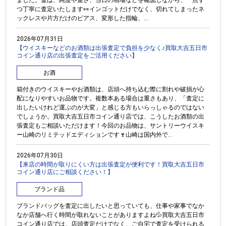
つ丁寧に査定いたします👀インゴットだけでなく、切れてしまったネ
ックレスや片方だけのピアス、変形した指輪、...
2026年07月31日
【ウイスキーなどのお酒類は出張査定で負担を少なく♪買取大吉五日市
コイン通り店の出張査定をご活用ください】
お酒
箱付きのウイスキーやお酒類は、店頭へ持ち込む際に割れや破損が心
配になりやすいお品物です。複数本ある場合は重さもあり、「査定に
出したいけれど運ぶのが大変」と感じる方もいらっしゃるのではない
でしょうか。買取大吉五日市コイン通り店では、こうしたお酒類の出
張査定もご相談いただけます！今回のお品物は、サントリーウイスキ
ー山崎のリミテッドエディションです🍷山崎は国内外で...
2026年07月30日
【来店の時間が取りにくい方は出張査定が便利です！買取大吉五日市
コイン通り店にご相談ください！】
ブランド品
ブランドバッグを査定に出したいと思っていても、仕事や家事でなか
なか店舗へ行く時間が取れないことがありますよね💦買取大吉五日市
コイン通り店では、店頭査定だけでなく、ご自宅で査定を受けられる