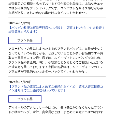
出張査定のご相談も承っております◎今回のお品物は、上品なチェッ
ク柄が印象的なブランドバッグです。コンパクトなサイズ感ながら存
在感があり、きれいめなお出かけスタイルにも合わせや...
2026年07月29日
【バッグの整理は買取専門店へご相談を！店頭は1つからでも大歓迎！
出張買取も承ります】
ブランド品
クローゼットの奥にしまったままのブランドバッグは、出番が少なく
なっても「いつか使うかも」と残していることが多いお品物です👜買
取大吉五日市コイン通り店では、ルイ・ヴィトンのバッグをはじめ、
ブランド品や貴金属、時計、小物類などをまとめてご相談いただける
出張査定を承っております！今回のお品物は、ルイ・ヴィトンのモノ
グラム柄が印象的なショルダーバッグです。やわらかな...
2026年07月28日
【ブランド品の査定はまとめてご依頼がおすすめ！買取大吉五日市コ
イン通り店では出張買取も行っています】
ブランド品
ディオールのアクセサリーをはじめ、使う機会が少なくなったブラン
ド小物やバッグ、時計、貴金属などは、まとめて査定に出すのがおす