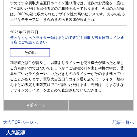
すめです👍買取大吉五日市コイン通り店では、複数のお品物を一度に
ご相談いただける出張査定のご相談を承っております！今回のお品物
は、DIORの箱に収められたデザイン性の高いピアスです。丸みのある
上品なモチーフに、きらめきのある装飾が添えられ...
2026年07月27日
使わなくなったライター類はまとめて査定！買取大吉五日市コイン通
り店にご相談ください
その他
加熱式たばこが普及し、以前よりライターを使う機会が減ったと感じ
る方も多いのではないでしょうか？ご自宅の引き出しや棚の中に、昔
集めていたライターや、いただきもののライターがそのまま残ってい
ることがあります。買取大吉五日市コイン通り店では、ライター類の
おまとめ査定も出張買取でご相談いただけます！先日は、さまざまな
デザインのライターをまとめて査定させていただきまし...
前ページ
◀
大吉TOPページへ
記事一覧へ
人気記事