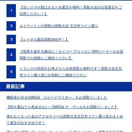
【古いスマホ類はおまとめ査定が便利！買取大吉の出張査定をご
1
活用ください！】
2
ルイヴィトンの買取は買取大吉 五日市コイン通り
3
【シャネル製品買取強化中！】
【世界を旅する腕元に！セイコー アストロン GPSソーラーも出張
4
買取でお気軽にご相談ください】
トランクの売却をお考えなら出張買取が便利です！買取大吉五日
5
市コイン通り店にお気軽にご相談ください
最新記事
機能美が光るOMEGA「スピードマスター」をお買取りしました
【時を重ねても色あせない✨OMEGA デ・ヴィルをお買取りしました】
使わなくなった金のアクセサリーは買取大吉五日市コイン通り店のまとめ
て査定がおすすめです！