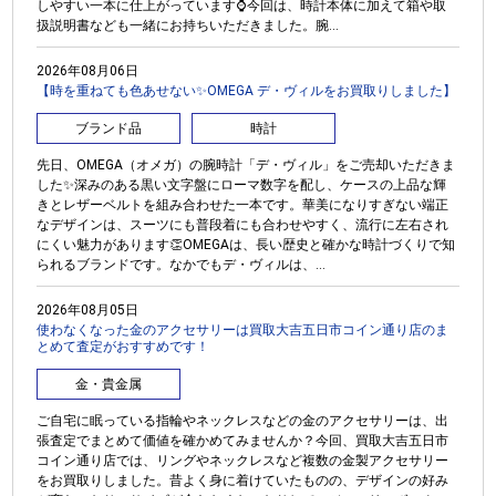
しやすい一本に仕上がっています⌚今回は、時計本体に加えて箱や取
扱説明書なども一緒にお持ちいただきました。腕...
2026年08月06日
【時を重ねても色あせない✨OMEGA デ・ヴィルをお買取りしました】
ブランド品
時計
先日、OMEGA（オメガ）の腕時計「デ・ヴィル」をご売却いただきま
した✨深みのある黒い文字盤にローマ数字を配し、ケースの上品な輝
きとレザーベルトを組み合わせた一本です。華美になりすぎない端正
なデザインは、スーツにも普段着にも合わせやすく、流行に左右され
にくい魅力があります👏OMEGAは、長い歴史と確かな時計づくりで知
られるブランドです。なかでもデ・ヴィルは、...
2026年08月05日
使わなくなった金のアクセサリーは買取大吉五日市コイン通り店のま
とめて査定がおすすめです！
金・貴金属
ご自宅に眠っている指輪やネックレスなどの金のアクセサリーは、出
張査定でまとめて価値を確かめてみませんか？今回、買取大吉五日市
コイン通り店では、リングやネックレスなど複数の金製アクセサリー
をお買取りしました。昔よく身に着けていたものの、デザインの好み