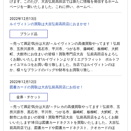
げます。このたび、大吉弘前高田店では新たに情報を発信するホーム
ページを一新いたしました。これに伴い、ホームペ...
2022年12月13日
ルイヴィトンの買取は大吉弘前高田店におまかせ！
ブランド品
～売って満足!気分は大吉!～ルイヴィトンの高価買取やってます！弘前
市、五所川原市、黒石市、平川市、つがる市、藤崎町、板柳町、大鰐
町、大館市にお住まいの皆様！買取専門店大吉 弘前高田店をよろし
くお願いいたします!ルイヴィトンよりダミエグラフィット ポルトフ
ォイユマルコをお買い取り致しました。当店ではルイヴィトンのほ
か、様々なブランドのバッグや財布をお買取り致し...
2022年12月12日
図書カードの買取は大吉弘前高田店にお任せ！
金券・チケット
～売って満足!気分は大吉!～テレカの高価買取やってます！弘前市、五
所川原市、黒石市、平川市、つがる市、藤崎町、板柳町、大鰐町、大
館市にお住まいの皆様！買取専門店大吉 弘前高田店をよろしくお願
いいたします!本日は図書カードネクストを買取いたしました。大吉弘
前高田店では、図書カードや図書カードネクスト、クオカードのほ