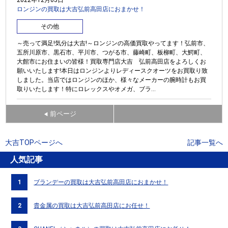
ロンジンの買取は大吉弘前高田店におまかせ！
その他
～売って満足!気分は大吉!～ロンジンの高価買取やってます！弘前市、
五所川原市、黒石市、平川市、つがる市、藤崎町、板柳町、大鰐町、
大館市にお住まいの皆様！買取専門店大吉 弘前高田店をよろしくお
願いいたします!本日はロンジンよりレディースクオーツをお買取り致
しました。当店ではロンジンのほか、様々なメーカーの腕時計もお買
取りいたします！特にロレックスやオメガ、ブラ...
前ページ
◀
大吉TOPページへ
記事一覧へ
人気記事
1
ブランデーの買取は大吉弘前高田店におまかせ！
2
貴金属の買取は大吉弘前高田店にお任せ！