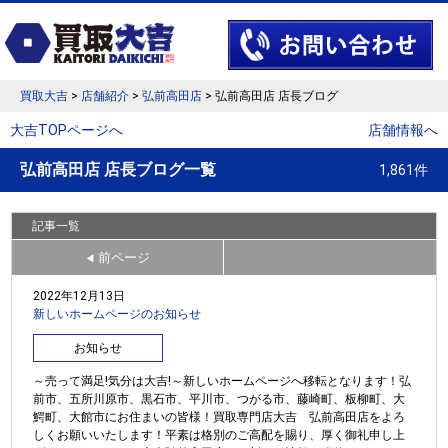
買取大吉
>
店舗紹介
>
弘前高田店
> 弘前高田店 店長ブログ
大吉TOPページへ
店舗情報へ
弘前高田店 店長ブログ一覧
1,861件
記事一覧
前ページ
◀
2022年12月13日
新しいホームページのお知らせ
お知らせ
～売って満足!気分は大吉!～新しいホームページへ移転となります！弘
前市、五所川原市、黒石市、平川市、つがる市、藤崎町、板柳町、大
鰐町、大館市にお住まいの皆様！買取専門店大吉 弘前高田店をよろ
しくお願いいたします！平素は格別のご高配を賜り、厚く御礼申し上