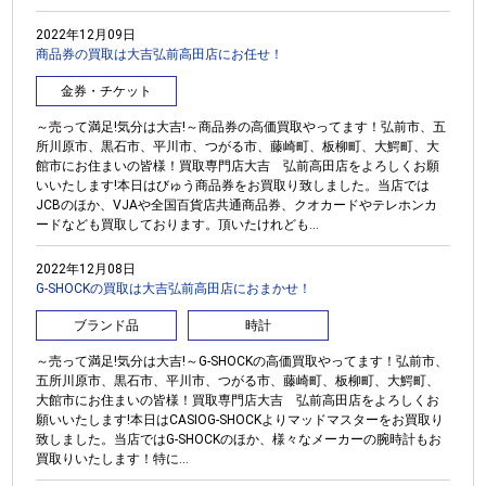
2022年12月09日
商品券の買取は大吉弘前高田店にお任せ！
金券・チケット
～売って満足!気分は大吉!～商品券の高価買取やってます！弘前市、五
所川原市、黒石市、平川市、つがる市、藤崎町、板柳町、大鰐町、大
館市にお住まいの皆様！買取専門店大吉 弘前高田店をよろしくお願
いいたします!本日はびゅう商品券をお買取り致しました。当店では
JCBのほか、VJAや全国百貨店共通商品券、クオカードやテレホンカ
ードなども買取しております。頂いたけれども...
2022年12月08日
G-SHOCKの買取は大吉弘前高田店におまかせ！
ブランド品
時計
～売って満足!気分は大吉!～G-SHOCKの高価買取やってます！弘前市、
五所川原市、黒石市、平川市、つがる市、藤崎町、板柳町、大鰐町、
大館市にお住まいの皆様！買取専門店大吉 弘前高田店をよろしくお
願いいたします!本日はCASIOG-SHOCKよりマッドマスターをお買取り
致しました。当店ではG-SHOCKのほか、様々なメーカーの腕時計もお
買取りいたします！特に...