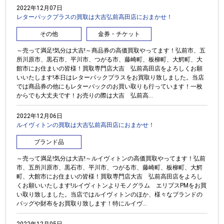
2022年12月07日
レターパックプラスの買取は大吉弘前高田店におまかせ！
その他
金券・チケット
～売って満足!気分は大吉!～商品券の高価買取やってます！弘前市、五
所川原市、黒石市、平川市、つがる市、藤崎町、板柳町、大鰐町、大
館市にお住まいの皆様！買取専門店大吉 弘前高田店をよろしくお願
いいたします!本日はレターパックプラスをお買取り致しました。当店
では商品券の他にもレターパックのお買い取りも行っています！一枚
からでも大丈夫です！お売りの際は大吉 弘前高...
2022年12月06日
ルイヴィトンの買取は大吉弘前高田店におまかせ！
ブランド品
～売って満足!気分は大吉!～ルイヴィトンの高価買取やってます！弘前
市、五所川原市、黒石市、平川市、つがる市、藤崎町、板柳町、大鰐
町、大館市にお住まいの皆様！買取専門店大吉 弘前高田店をよろし
くお願いいたします!ルイヴィトンよりモノグラム エリプスPMをお買
い取り致しました。当店ではルイヴィトンのほか、様々なブランドの
バッグや財布をお買取り致します！特にルイヴ...
2022年12月05日