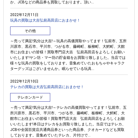
か、JCBなどの商品券も買取しております。頂い...
2022年12月11日
玩具の買取は大吉弘前高田店におまかせ！
その他
～売って満足!気分は大吉!～玩具の高価買取やってます！弘前市、五所
川原市、黒石市、平川市、つがる市、藤崎町、板柳町、大鰐町、大館
市にお住まいの皆様！買取専門店大吉 弘前高田店をよろしくお願い
いたします!ヤン坊・マー坊の貯金箱をお買取り致しました。当店では
様々な玩具の買取をしております。昔集めていたおもちゃやキャラク
ターグッズはございませんか。眠らせている玩具...
2022年12月10日
テレカの買取は大吉弘前高田店におまかせ！
テレホンカード
～売って満足!気分は大吉!～テレカの高価買取やってます！弘前市、五
所川原市、黒石市、平川市、つがる市、藤崎町、板柳町、大鰐町、大
館市にお住まいの皆様！買取専門店大吉 弘前高田店をよろしくお願
いいたします!本日はテレカをお買取り致しました。当店ではテレカ、
JCBや全国百貨店共通商品券といった商品券、クオカードなども買取
しております。昔集めていたテレカ、片付けで...