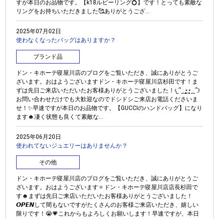
すが本日のお品物です。【k18ルビーリング💍】です！とっても素敵な
リングをお持ちいただきました🥰ありがとうござ...
2025年07月02日
使わなくなったバッグはありますか？
ブランド品
ドン・キホーテ寝屋川店のブログをご覧いただき、誠にありがとうご
ざいます。おはようございますドン・キホーテ寝屋川店杉田です！ま
ずは先日ご来店いただいたお客様ありがとうございました！𐔌՞⁔•͈·̫•͈⁔՞𐦯
お問い合わせだけでも大歓迎なのでドシドシご来店お電話くださいま
せ！✨早速ですが本日のお品物です。【GUCCIのハンドバッグ】になり
ます☻凄く状態も良くて素敵な...
2025年06月20日
使われてないジュエリーはありませんか？
その他
ドン・キホーテ寝屋川店のブログをご覧いただき、誠にありがとうご
ざいます。おはようございます🔅ドン・キホーテ寝屋川店店長杉田で
す☻まずは先日ご来店いただいたお客様ありがとうございました！
𝙊𝙋𝙀𝙉して間もないですがたくさんのお客様ご来店いただき、嬉しい
限りです！😭💗これからもよろしくお願いします！早速ですが、本日