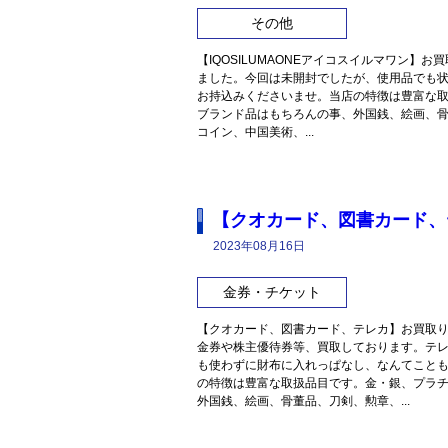
その他
【IQOSILUMAONEアイコスイルマワン】お
ました。今回は未開封でしたが、使用品でも
お持込みくださいませ。当店の特徴は豊富な
ブランド品はもちろんの事、外国銭、絵画、
コイン、中国美術、...
【クオカード、図書カード、
2023年08月16日
金券・チケット
【クオカード、図書カード、テレカ】お買取
金券や株主優待券等、買取しております。テ
も使わずに財布に入れっぱなし、なんてこと
の特徴は豊富な取扱品目です。金・銀、プラ
外国銭、絵画、骨董品、刀剣、勲章、...