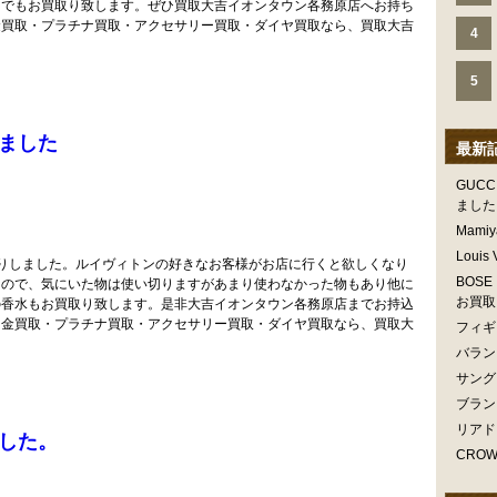
けでもお買取り致します。ぜひ買取大吉イオンタウン各務原店へお持ち
金買取・プラチナ買取・アクセサリー買取・ダイヤ買取なら、買取大吉
4
5
ました
最新
GUC
ました
Mam
Louis
OU」お買取りしました。ルイヴィトンの好きなお客様がお店に行くと欲しくなり
BOSE
なので、気にいた物は使い切りますがあまり使わなかった物もあり他に
お買取
の香水もお買取り致します。是非大吉イオンタウン各務原店までお持込
・金買取・プラチナ買取・アクセサリー買取・ダイヤ買取なら、買取大
フィギ
バラン
サング
ブラン
リアド
した。
CRO