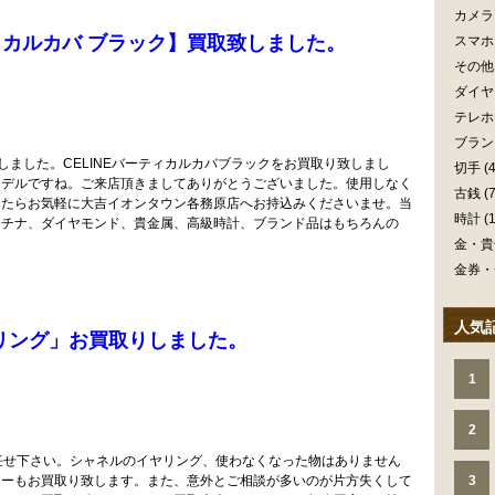
カメラ
ティカルカバ ブラック】買取致しました。
スマホ
その他
ダイヤ
テレホ
ブラン
致しました。CELINEバーティカルカバブラックをお買取り致しまし
切手
(4
モデルですね。ご来店頂きましてありがとうございました。使用しなく
古銭
(7
したらお気軽に大吉イオンタウン各務原店へお持込みくださいませ。当
時計
(1
ラチナ、ダイヤモンド、貴金属、高級時計、ブランド品はもちろんの
金・貴
金券・
人気
ヤリング」お買取りしました。
1
2
お任せ下さい。シャネルのイヤリング、使わなくなった物はありません
リーもお買取り致します。また、意外とご相談が多いのが片方失くして
3