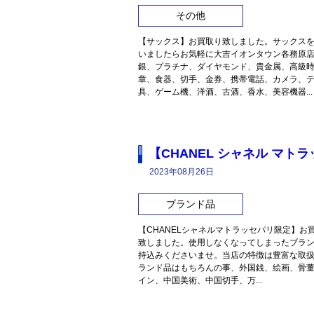
その他
【サックス】お買取り致しました。サックス
いましたらお気軽に大吉イオンタウン各務原
銀、プラチナ、ダイヤモンド、貴金属、高級
章、食器、切手、金券、携帯電話、カメラ、
具、ゲーム機、洋酒、古酒、香水、美容機器...
【CHANEL シャネル マ
2023年08月26日
ブランド品
【CHANELシャネルマトラッセパリ限定】お
致しました。使用しなくなってしまったブラ
持込みくださいませ。当店の特徴は豊富な取
ランド品はもちろんの事、外国銭、絵画、骨
イン、中国美術、中国切手、万...