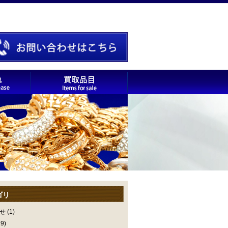
ゴリ
せ
(1)
9)