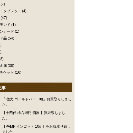
(7)
・タブレット
(4)
(47)
モンド
(1)
ンカード
(1)
ド品
(54)
)
)
8)
金属
(38)
チケット
(16)
記事
「 徳力 ゴールドバー 10g」お買取りしまし
た。
【十四代 柿右衛門 酒器 】買取致しまし
た。
【PAMP インゴット 10g 】をお買取り致し
ました