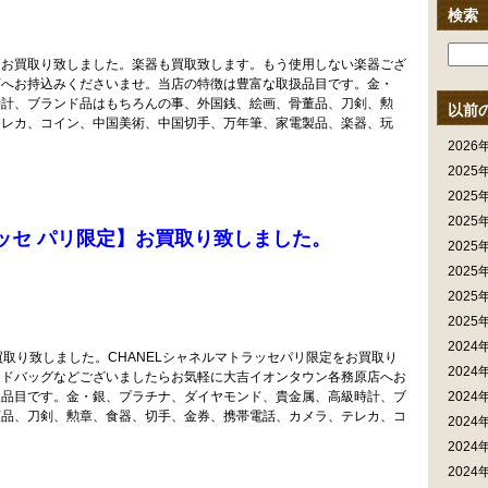
検索
をお買取り致しました。楽器も買取致します。もう使用しない楽器ござ
店へお持込みくださいませ。当店の特徴は豊富な取扱品目です。金・
時計、ブランド品はもちろんの事、外国銭、絵画、骨董品、刀剣、勲
以前
テレカ、コイン、中国美術、中国切手、万年筆、家電製品、楽器、玩
2026
2025
2025
2025
トラッセ パリ限定】お買取り致しました。
2025
2025
2025
2025
2024
買取り致しました。CHANELシャネルマトラッセパリ限定をお買取り
2024
ンドバッグなどございましたらお気軽に大吉イオンタウン各務原店へお
扱品目です。金・銀、プラチナ、ダイヤモンド、貴金属、高級時計、ブ
2024
董品、刀剣、勲章、食器、切手、金券、携帯電話、カメラ、テレカ、コ
2024
2024
2024