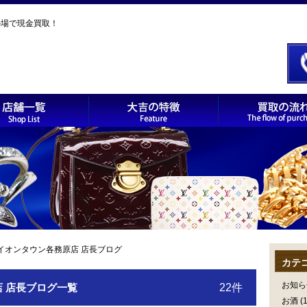
の場で現金買取！
 イオンタウン各務原店 店長ブログ
カテ
お知ら
店 店長ブログ一覧
22件
お酒
(1