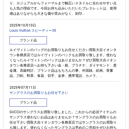
り、カジュアルからフォーマルまで幅広いスタイルに合わせやすい点
も人気の理由です。今回お持ち込みいただいたブレスレットは、使用
感はありながらも大きな傷や歪みがなく、刻印...
2025年10月10日
Louis Vuitton スピーディー30
ブランド品
ルイヴィトンのバッグのお買取りもお任せください買取大吉イオンタ
ウン各務原店ではルイヴィトンのバックもお買取り致します。使わな
くなったルイヴィトンのバックはありませんか？ぜひ買取大吉イオン
タウン各務原店へお持ち下さい金・銀、プラチナ、ダイヤモンド、貴
金属、高級時計、ブランド品はもちろんの事、外国銭、絵画、骨董
品、刀剣、勲章、食器、切手、金券、携帯電話、カメラ、...
2025年07月11日
サングラスのお買取りもお任せ下さい
ブランド品
GUCCIのサングラスお買取り致しました。これからの必須アイテムの
サングラス使わないお品はありませんか？サングラスのお買取りもお
任せ下さい買取大吉イオンタウン各務原店ではサングラスのお買取り
も致します。使わなくなったサングラスは早めのご売却をぜひお持ち