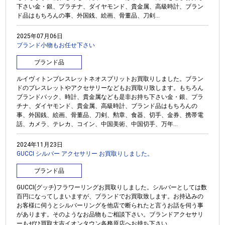
下さい金・銀、プラチナ、ダイヤモンド、貴金属、高級時計、ブラン
ド品はもちろんの事、外国銭、絵画、骨董品、刀剣...
2025年07月06日
ブランド小物もお任せ下さい
ブランド品
ルイヴィトンブレスレットネオスプリットお買取りしました。ブラン
ドのブレスレットやアクセサリーなどもお買取り致します。もちろん
ブランドバック、時計、貴金属なども是非お持ち下さい金・銀、プラ
チナ、ダイヤモンド、貴金属、高級時計、ブランド品はもちろんの
事、外国銭、絵画、骨董品、刀剣、勲章、食器、切手、金券、携帯電
話、カメラ、テレカ、コイン、中国美術、中国切手、万年...
2024年11月23日
GUCCI シルバー アクセサリー お買取りしました。
ブランド品
GUCCI(グッチ)フラワーリングお買取りしました。シルバーとしては数
百円になってしまいますが、ブランドでお買取致します。お持込みの
お客様に伺うとシルバーリングを他店で断られたと言うお話を伺う事
があります。そのようなお品物もご相談下さい。ブランドアクセサリ
ーもぜひ買取大吉イオンタウン各務原店へお持ち下さい