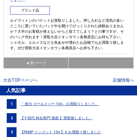
ブランド品
ルイヴィトンのバケットお買取りしました。押し入れなど湿気の多い
ところに置いていたバック中を開けてびっくりされた経験ありません
か？大半のお客様が使えないからと捨ててしまう？との事ですが、そ
のバック売れます！買取大吉イオンタウン各務原店にお持ち下さい。
シャネル、エルメスなども色あせや壊れたお品物でもお買取り致しま
す。ぜひ買取大吉イオンタウン各務原店へお持ち下さい...
前ページ
◀
大吉TOPページへ
店舗情報へ
人気記事
1
「 徳力 ゴールドバー 10g」お買取りしました。
2
【十四代 柿右衛門 酒器 】買取致しました。
3
【PAMP インゴット 10g 】をお買取り致しました