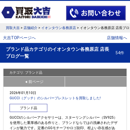
買取大吉
>
店舗紹介
>
イオンタウン各務原店
> イオンタウン各務原店 店長ブロ
大吉TOPページへ
店舗情報へ
ブランド品カテゴリのイオンタウン各務原店 店長
54件
ブログ一覧
カテゴリ: ブランド品
前ページ
◀
2026年01月10日
GUCCI（グッチ）のシルバーブレスレットを買取しました!
ブランド品
GUCCIのシルバーアクセサリーは、スターリングシルバー（SV925）
を使用した重厚感のある作りと、ブランドならではの洗練されたデザ
インが魅力です。定番のGGモチーフやロゴ刻印、程よい存在感があ