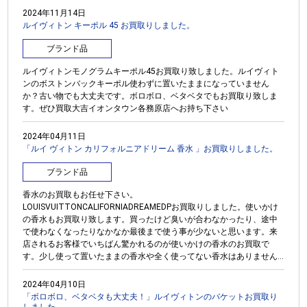
2024年11月14日
ルイヴィトン キーポル 45 お買取りしました。
ブランド品
ルイヴィトンモノグラムキーポル45お買取り致しました。ルイヴィト
ンのボストンバックキーポル使わずに置いたままになっていません
か？古い物でも大丈夫です。ボロボロ、ベタベタでもお買取り致しま
す。ぜひ買取大吉イオンタウン各務原店へお持ち下さい
2024年04月11日
「ルイ ヴィトン カリフォルニアドリーム 香水 」お買取りしました。
ブランド品
香水のお買取もお任せ下さい。
LOUISVUITTONCALIFORNIADREAMEDPお買取りしました。使いかけ
の香水もお買取り致します。買ったけど臭いが合わなかったり、途中
で使わなくなったりなかなか最後まで使う事が少ないと思います。来
店されるお客様でいちばん驚かれるのが使いかけの香水のお買取で
す。少し使って置いたままの香水や全く使ってない香水はありません...
2024年04月10日
「ボロボロ、ベタベタも大丈夫！」ルイヴィトンのバケットお買取り
しました。