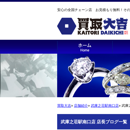
安心の全国チェーン店 お見積もり無料！そ
買取大吉
»
店舗紹介
»
武庫之荘駅南口店
» 武
武庫之荘駅南口店 店長ブログ一覧