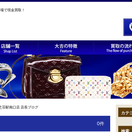
の場で現金買取！
庫之荘駅南口店 店長ブログ
カテ
0件
検索