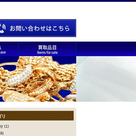
ゴリ
せ
(1)
8)