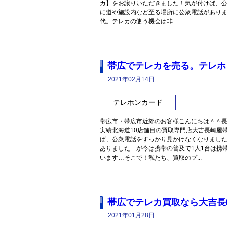
カ】をお譲りいただきました！気が付けば、
に道や施設内など至る場所に公衆電話がありま
代。テレカの使う機会は非...
帯広でテレカを売る。テレホ
2021年02月14日
テレホンカード
帯広市・帯広市近郊のお客様こんにちは＾＾長
実績北海道10店舗目の買取専門店大吉長崎屋
ば、公衆電話をすっかり見かけなくなりまし
ありました…が今は携帯の普及で1人1台は携
います…そこで！私たち、買取のプ...
帯広でテレカ買取なら大吉長
2021年01月28日