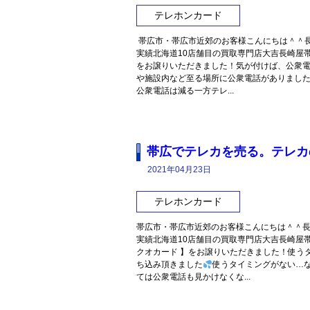
テレホンカード
帯広市・帯広市近郊のお客様こんにちは＾＾長
実績北海道10店舗目の買取専門店大吉長崎屋
をお譲りいただきました！気が付けば、公衆
や施設内など至る場所に公衆電話がありました
公衆電話は減る一方テレ...
帯広でテレカを売る。テレカ
2021年04月23日
テレホンカード
帯広市・帯広市近郊のお客様こんにちは＾＾長
実績北海道10店舗目の買取専門店大吉長崎屋
クオカード 】をお譲りいただきました！使う
ち込み頂きました
使うタイミングがない…
ては公衆電話も見かけなくな...