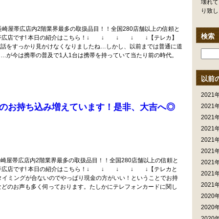
壊れて
り致し
崎屋帯広店内2階業界最多の取扱品目！！全国280店舗以上の信頼と
検索
帯広店です! 本日の紹介はこちら！↓ ↓ ↓ ↓ ↓【テレカ】
電話をすっかり見かけなくなりましたね…しかし、以前までは普通に道
…が今は携帯の普及で1人1台は携帯を持っていて当たり前の時代。
以前
2021
のお持ち込み増えています！是非、大吉へ◎
2021
2021
2021
2021
2021
崎屋帯広店内2階業界最多の取扱品目！！全国280店舗以上の信頼と
2021
帯広店です! 本日の紹介はこちら！↓ ↓ ↓ ↓ ↓【テレカと
2021
タイミングが合ないのでやっぱり現金の方がいい！ということでお持
2021
などのお声も多く伺っております。たしかにテレフォンカードに関し
2020
2020
2020