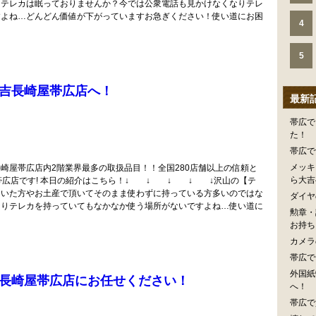
にテレカは眠っておりませんか？今では公衆電話も見かけなくなりテレ
すよね…どんどん価値が下がっていますお急ぎください！使い道にお困
4
5
吉長崎屋帯広店へ！
最新
帯広で
た！
帯広で
メッキ
崎屋帯広店内2階業界最多の取扱品目！！全国280店舗以上の信頼と
ら大吉
帯広店です! 本日の紹介はこちら！↓ ↓ ↓ ↓ ↓沢山の【テ
ていた方やお土産で頂いてそのまま使わずに持っている方多いのではな
ダイヤ
なりテレカを持っていてもなかなか使う場所がないですよね…使い道に
勲章・
お持ち
カメラ
帯広で
外国紙
長崎屋帯広店にお任せください！
へ！
帯広で