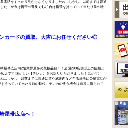
公衆電話をすっかり見かけなくなりましたね…しかし、以前までは普通
した…が今は携帯の普及で1人1台は携帯を持っていて当たり前の時
ンカードの買取、大吉にお任せください◎
崎屋帯広店内2階業界最多の取扱品目！！全国280店舗以上の信頼と
帯広店です!懐かしい【テレカ】をお譲りいただきました！気が付け
たね…しかし、以前までは普通に道や施設内など至る場所に公衆電話が
帯を持っていて当たり前の時代。テレカの使う機会は非常に限られて
崎屋帯広店へ！