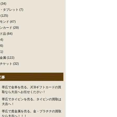
(34)
・タブレット
(7)
(125)
モンド
(47)
ンカード
(29)
ド品
(64)
4)
6)
1)
金属
(122)
チケット
(32)
記事
帯広で金券を売る。JCBギフトカードの買
取なら大吉へお任せください！
帯広でタイピンを売る。タイピンの買取は
大吉へ！
帯広で貴金属を売る。金・プラチナの買取
なら大吉へ！！！