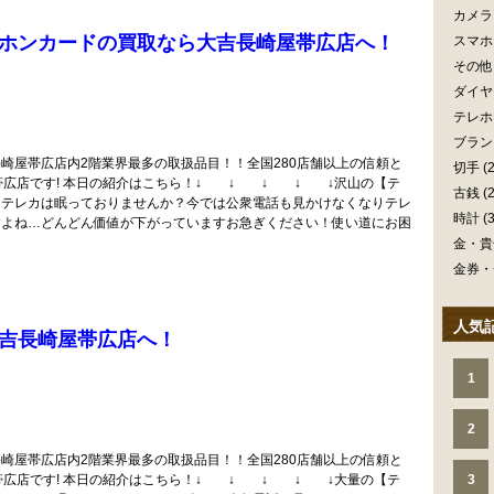
カメラ
ホンカードの買取なら大吉長崎屋帯広店へ！
スマホ
その他
ダイヤ
テレホ
ブラン
崎屋帯広店内2階業界最多の取扱品目！！全国280店舗以上の信頼と
切手
(2
帯広店です! 本日の紹介はこちら！↓ ↓ ↓ ↓ ↓沢山の【テ
古銭
(2
にテレカは眠っておりませんか？今では公衆電話も見かけなくなりテレ
時計
(3
すよね…どんどん価値が下がっていますお急ぎください！使い道にお困
金・貴
金券・
人気
吉長崎屋帯広店へ！
1
2
崎屋帯広店内2階業界最多の取扱品目！！全国280店舗以上の信頼と
帯広店です! 本日の紹介はこちら！↓ ↓ ↓ ↓ ↓大量の【テ
3