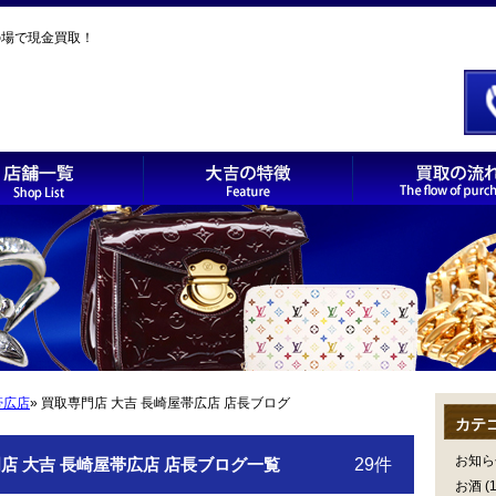
の場で現金買取！
帯広店
» 買取専門店 大吉 長崎屋帯広店 店長ブログ
カテ
お知ら
 大吉 長崎屋帯広店 店長ブログ一覧
29件
お酒
(1