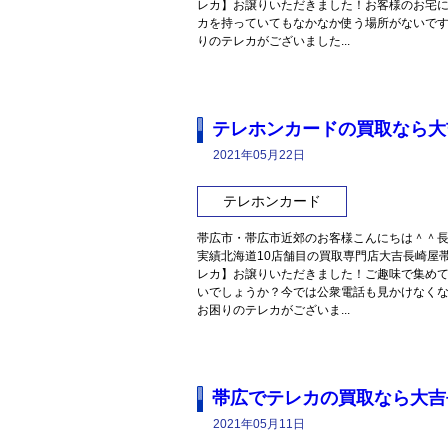
レカ】お譲りいただきました！お客様のお宅
カを持っていてもなかなか使う場所がないで
りのテレカがございました...
テレホンカードの買取なら大
2021年05月22日
テレホンカード
帯広市・帯広市近郊のお客様こんにちは＾＾長
実績北海道10店舗目の買取専門店大吉長崎屋
レカ】お譲りいただきました！ご趣味で集め
いでしょうか？今では公衆電話も見かけなく
お困りのテレカがございま...
帯広でテレカの買取なら大吉
2021年05月11日