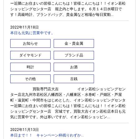
ー近隣にお住まいの皆様こんにちは！皆様こんにちは！！イオン若松
ショッピングセンター店 堀之内と申します。６月１４日水曜日で
す！高級時計、ブランドバッグ、貴金属など相場が毎日変動...
2022年11月18日
本日も元気に営業中です。
お知らせ
金・貴金属
ダイヤモンド
ブランド品
時計
お酒
その他
古銭
買取専門店大吉 イオン若松ショッピングセン
ター店北九州市若松区八幡西区・八幡東区・水巻町・戸畑区・芦屋
町・遠賀町・中間市をはじめとした、イオン若松ショッピングセンタ
ー近隣にお住まいの皆様こんにちは！皆様こんにちは！！イオン若松
ショッピングセンター店 宮城です。買取大吉イオン若松店本日も元
気に営業中です。外は寒いですが、イオン若松ショッピン...
2022年11月13日
本日まで！！ キャンペーン枠残りわずか…