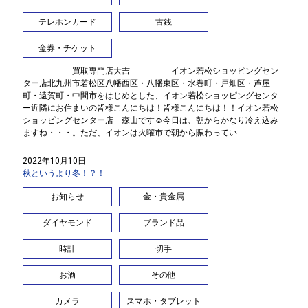
テレホンカード
古銭
金券・チケット
買取専門店大吉 イオン若松ショッピングセン
ター店北九州市若松区八幡西区・八幡東区・水巻町・戸畑区・芦屋
町・遠賀町・中間市をはじめとした、イオン若松ショッピングセンタ
ー近隣にお住まいの皆様こんにちは！皆様こんにちは！！イオン若松
ショッピングセンター店 森山です☺今日は、朝からかなり冷え込み
ますね・・・。ただ、イオンは火曜市で朝から賑わってい...
2022年10月10日
秋というより冬！？！
お知らせ
金・貴金属
ダイヤモンド
ブランド品
時計
切手
お酒
その他
カメラ
スマホ・タブレット