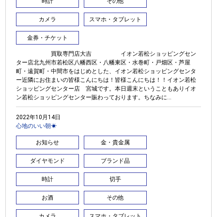
時計
その他
カメラ
スマホ・タブレット
金券・チケット
買取専門店大吉 イオン若松ショッピングセン
ター店北九州市若松区八幡西区・八幡東区・水巻町・戸畑区・芦屋
町・遠賀町・中間市をはじめとした、イオン若松ショッピングセンタ
ー近隣にお住まいの皆様こんにちは！皆様こんにちは！！イオン若松
ショッピングセンター店 宮城です。本日週末ということもありイオ
ン若松ショッピングセンター賑わっております。ちなみに...
2022年10月14日
心地のいい朝☀
お知らせ
金・貴金属
ダイヤモンド
ブランド品
時計
切手
お酒
その他
カメラ
スマホ・タブレット