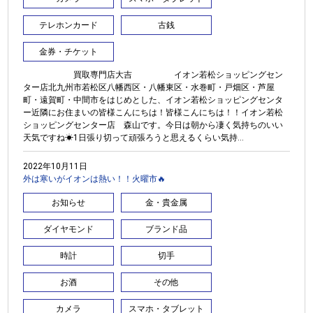
テレホンカード
古銭
金券・チケット
買取専門店大吉 イオン若松ショッピングセン
ター店北九州市若松区八幡西区・八幡東区・水巻町・戸畑区・芦屋
町・遠賀町・中間市をはじめとした、イオン若松ショッピングセンタ
ー近隣にお住まいの皆様こんにちは！皆様こんにちは！！イオン若松
ショッピングセンター店 森山です。今日は朝から凄く気持ちのいい
天気ですね☀1日張り切って頑張ろうと思えるくらい気持...
2022年10月11日
外は寒いがイオンは熱い！！火曜市🔥
お知らせ
金・貴金属
ダイヤモンド
ブランド品
時計
切手
お酒
その他
カメラ
スマホ・タブレット