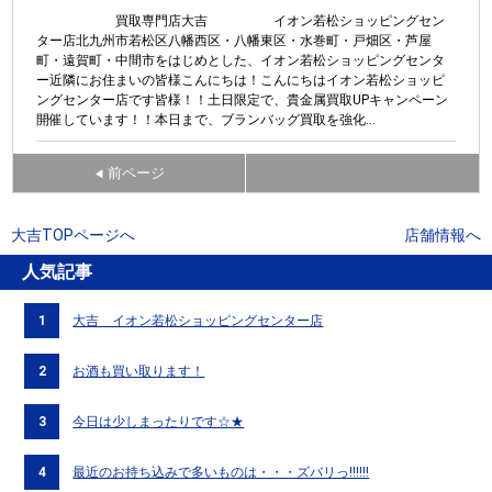
買取専門店大吉 イオン若松ショッピングセン
ター店北九州市若松区八幡西区・八幡東区・水巻町・戸畑区・芦屋
町・遠賀町・中間市をはじめとした、イオン若松ショッピングセンタ
ー近隣にお住まいの皆様こんにちは！こんにちはイオン若松ショッピ
ングセンター店です皆様！！土日限定で、貴金属買取UPキャンペーン
開催しています！！本日まで、ブランバッグ買取を強化...
前ページ
◀
大吉TOPページへ
店舗情報へ
人気記事
1
大吉 イオン若松ショッピングセンター店
2
お酒も買い取ります！
3
今日は少しまったりです☆★
4
最近のお持ち込みで多いものは・・・ズバリっ‼‼‼