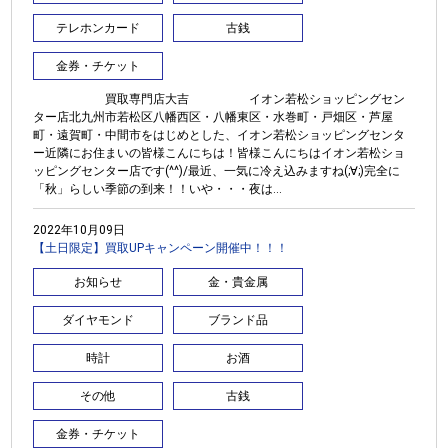
テレホンカード
古銭
金券・チケット
買取専門店大吉 イオン若松ショッピングセン
ター店北九州市若松区八幡西区・八幡東区・水巻町・戸畑区・芦屋
町・遠賀町・中間市をはじめとした、イオン若松ショッピングセンタ
ー近隣にお住まいの皆様こんにちは！皆様こんにちはイオン若松ショ
ッピングセンター店です(^^)/最近、一気に冷え込みますね(;∀;)完全に
「秋」らしい季節の到来！！いや・・・夜は...
2022年10月09日
【土日限定】買取UPキャンペーン開催中！！！
お知らせ
金・貴金属
ダイヤモンド
ブランド品
時計
お酒
その他
古銭
金券・チケット