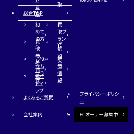
取
買
総合TOP
取
初
買
めて
取ブ
の方
ラン
買
店
へ
ド
取
舗
参
紹
お役
新
考
介
立ち
着
価
コラ
情
サイ
格
ム
報
トマ
ップ
プライバシーポリシ
よくあるご質問
ー
会社案内
FCオーナー募集中