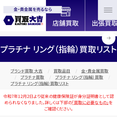
金・貴金属を売るなら
全国2200店舗以上展開中！
信頼と実績の買取専門店「買取大
吉」
プラチナ リング（指輪）買取リスト
ブランド買取 大吉
買取品目
金・貴金属買取
プラチナ買取
プラチナ リング（指輪）買取
プラチナ リング（指輪）買取リスト
令和7年12月2日より従来の健康保険証が身分証明書として認
められなくなりました。詳しくは下部の
「買取に必要なもの」
を
ご確認ください。