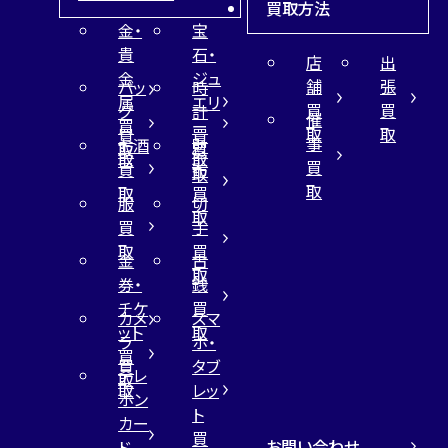
買取方法
金・
宝
貴
石・
店
出
金
ジュ
舗
張
バッ
時
属
エリ
買
買
グ
計
催
買
ー
取
取
買
買
事
お酒
財
取
買
取
取
買
買
布
取
取
取
買
服
切
取
買
手
取
買
金
古
取
券・
銭
チケ
買
カメ
スマ
ット
取
ラ
ホ・
買
買
タブ
テレ
取
取
レッ
ホン
ト
カー
買
お問い合わせ
ド