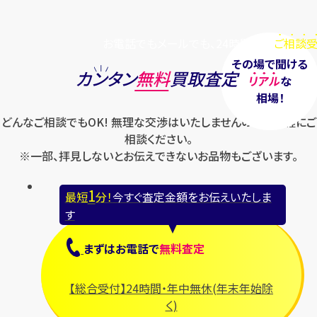
お電話でもメールでも、24時間毎日
ご相談受
その場で聞ける
カンタン
無料
買取査定
リアル
な
相場！
どんなご相談でもOK! 無理な交渉はいたしませんのでお気軽にご
相談ください。
※一部、拝見しないとお伝えできないお品物もございます。
1
最短
分！
今すぐ査定金額をお伝えいたしま
す
まずは
お電話
で
無料査定
【総合受付】24時間・年中無休(年末年始除
く)